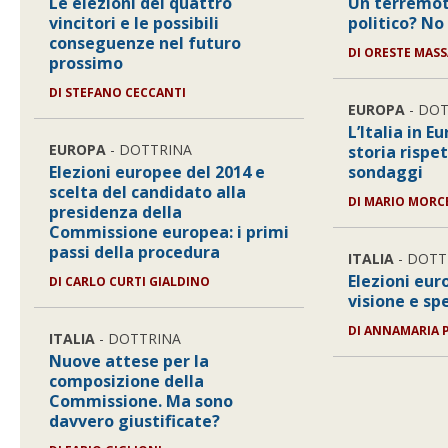
Le elezioni dei quattro
Un terremot
vincitori e le possibili
politico? No 
conseguenze nel futuro
DI ORESTE MASS
prossimo
DI STEFANO CECCANTI
EUROPA
- DO
L’Italia in E
EUROPA
- DOTTRINA
storia rispe
Elezioni europee del 2014 e
sondaggi
scelta del candidato alla
DI MARIO MORC
presidenza della
Commissione europea: i primi
passi della procedura
ITALIA
- DOTT
Elezioni eur
DI CARLO CURTI GIALDINO
visione e sp
DI ANNAMARIA 
ITALIA
- DOTTRINA
Nuove attese per la
composizione della
Commissione. Ma sono
davvero giustificate?