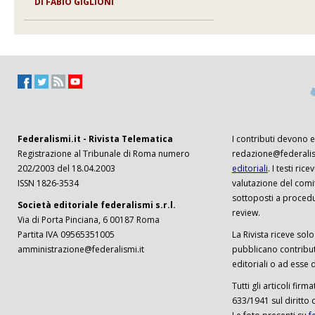
DI FABIO GIGLIONI
Federalismi.it - Rivista Telematica
I contributi devono es
Registrazione al Tribunale di Roma numero
redazione@federalism
202/2003 del 18.04.2003
editoriali
. I testi ri
ISSN 1826-3534
valutazione del comi
sottoposti a procedu
Società editoriale federalismi s.r.l.
review.
Via di Porta Pinciana, 6 00187 Roma
Partita IVA 09565351005
La Rivista riceve solo 
amministrazione@federalismi.it
pubblicano contributi
editoriali o ad esse d
Tutti gli articoli firm
633/1941 sul diritto 