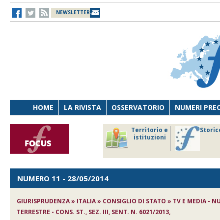
NEWSLETTER
HOME
LA RIVISTA
OSSERVATORIO
NUMERI PRE
avoro
Osservatorio
Territorio e
Storic
ersona
di Diritto
istituzioni
cnologia
sanitario
NUMERO 11
- 28/05/2014
GIURISPRUDENZA » ITALIA » CONSIGLIO DI STATO » TV E MEDIA - 
TERRESTRE - CONS. ST., SEZ. III, SENT. N. 6021/2013,