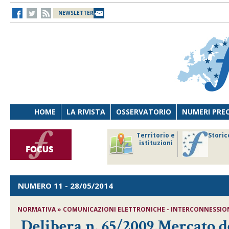
NEWSLETTER
HOME
LA RIVISTA
OSSERVATORIO
NUMERI PRE
avoro
Osservatorio
Territorio e
Storic
ersona
di Diritto
istituzioni
cnologia
sanitario
NUMERO 11
- 28/05/2014
NORMATIVA » COMUNICAZIONI ELETTRONICHE - INTERCONNESSION
Delibera n. 65/2009,Mercato del