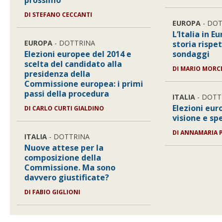
prossimo
DI STEFANO CECCANTI
EUROPA
- DO
L’Italia in E
EUROPA
- DOTTRINA
storia rispe
Elezioni europee del 2014 e
sondaggi
scelta del candidato alla
DI MARIO MORC
presidenza della
Commissione europea: i primi
passi della procedura
ITALIA
- DOTT
Elezioni eur
DI CARLO CURTI GIALDINO
visione e sp
DI ANNAMARIA 
ITALIA
- DOTTRINA
Nuove attese per la
composizione della
Commissione. Ma sono
davvero giustificate?
DI FABIO GIGLIONI