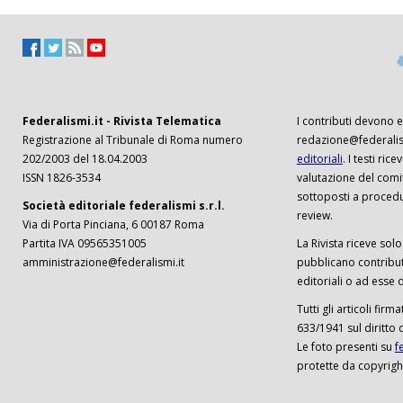
Federalismi.it - Rivista Telematica
I contributi devono es
Registrazione al Tribunale di Roma numero
redazione@federalism
202/2003 del 18.04.2003
editoriali
. I testi ri
ISSN 1826-3534
valutazione del comi
sottoposti a procedu
Società editoriale federalismi s.r.l.
review.
Via di Porta Pinciana, 6 00187 Roma
Partita IVA 09565351005
La Rivista riceve solo 
amministrazione@federalismi.it
pubblicano contributi
editoriali o ad esse d
Tutti gli articoli firm
633/1941 sul diritto 
Le foto presenti su
f
protette da copyrigh