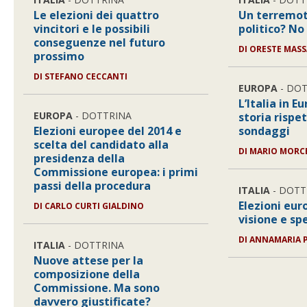
Le elezioni dei quattro
Un terremot
vincitori e le possibili
politico? No 
conseguenze nel futuro
DI ORESTE MASS
prossimo
DI STEFANO CECCANTI
EUROPA
- DO
L’Italia in E
EUROPA
- DOTTRINA
storia rispe
Elezioni europee del 2014 e
sondaggi
scelta del candidato alla
DI MARIO MORC
presidenza della
Commissione europea: i primi
passi della procedura
ITALIA
- DOTT
Elezioni eur
DI CARLO CURTI GIALDINO
visione e sp
DI ANNAMARIA 
ITALIA
- DOTTRINA
Nuove attese per la
composizione della
Commissione. Ma sono
davvero giustificate?