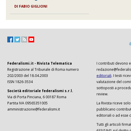
DI FABIO GIGLIONI
Federalismi.it - Rivista Telematica
I contributi devono es
Registrazione al Tribunale di Roma numero
redazione@federalism
202/2003 del 18.04.2003
editoriali
. I testi ri
ISSN 1826-3534
valutazione del comi
sottoposti a procedu
Società editoriale federalismi s.r.l.
review.
Via di Porta Pinciana, 6 00187 Roma
Partita IVA 09565351005
La Rivista riceve solo 
amministrazione@federalismi.it
pubblicano contributi
editoriali o ad esse d
Tutti gli articoli firm
633/1941 sul diritto 