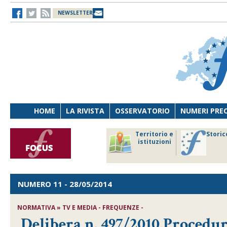
NEWSLETTER
HOME
LA RIVISTA
OSSERVATORIO
NUMERI PRE
avoro
Osservatorio
Territorio e
Storic
ersona
di Diritto
istituzioni
cnologia
sanitario
NUMERO 11
- 28/05/2014
NORMATIVA » TV E MEDIA - FREQUENZE -
Delibera n. 497/2010,Procedure