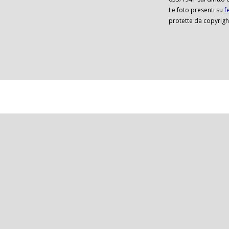
Le foto presenti su
f
protette da copyrigh