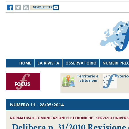
NEWSLETTER
HOME
LA RIVISTA
OSSERVATORIO
NUMERI PRE
avoro
Osservatorio
Territorio e
Storic
ersona
di Diritto
istituzioni
cnologia
sanitario
NUMERO 11
- 28/05/2014
NORMATIVA » COMUNICAZIONI ELETTRONICHE - SERVIZIO UNIVERSA
Delibera n. 31/2010,Revisione 