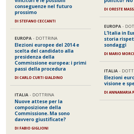
vincitori e le possibili
politico? No 
conseguenze nel futuro
DI ORESTE MASS
prossimo
DI STEFANO CECCANTI
EUROPA
- DO
L’Italia in E
EUROPA
- DOTTRINA
storia rispe
Elezioni europee del 2014 e
sondaggi
scelta del candidato alla
DI MARIO MORC
presidenza della
Commissione europea: i primi
passi della procedura
ITALIA
- DOTT
Elezioni eur
DI CARLO CURTI GIALDINO
visione e sp
DI ANNAMARIA 
ITALIA
- DOTTRINA
Nuove attese per la
composizione della
Commissione. Ma sono
davvero giustificate?
DI FABIO GIGLIONI