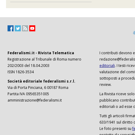
Federalismi.it - Rivista Telematica
I contributi devono es
Registrazione al Tribunale di Roma numero
redazione@federalism
202/2003 del 18.04.2003
editoriali
. I testi ri
ISSN 1826-3534
valutazione del comi
sottoposti a procedu
Società editoriale federalismi s.r.l.
review.
Via di Porta Pinciana, 6 00187 Roma
Partita IVA 09565351005
La Rivista riceve solo 
amministrazione@federalismi.it
pubblicano contributi
editoriali o ad esse d
Tutti gli articoli firm
633/1941 sul diritto 
Le foto presenti su
f
protette da copyrigh