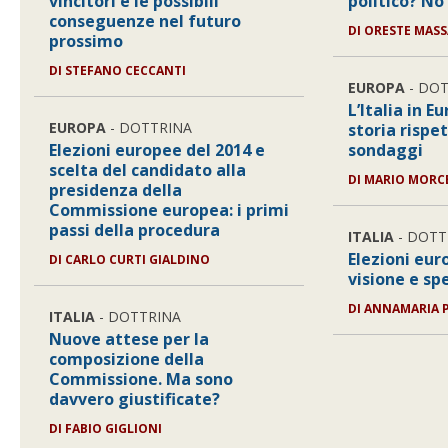
vincitori e le possibili
politico? No 
conseguenze nel futuro
DI ORESTE MASS
prossimo
DI STEFANO CECCANTI
EUROPA
- DO
L’Italia in E
EUROPA
- DOTTRINA
storia rispe
Elezioni europee del 2014 e
sondaggi
scelta del candidato alla
DI MARIO MORC
presidenza della
Commissione europea: i primi
passi della procedura
ITALIA
- DOTT
Elezioni eur
DI CARLO CURTI GIALDINO
visione e sp
DI ANNAMARIA 
ITALIA
- DOTTRINA
Nuove attese per la
composizione della
Commissione. Ma sono
davvero giustificate?
DI FABIO GIGLIONI