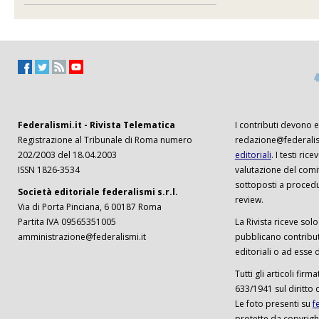
Federalismi.it - Rivista Telematica
I contributi devono es
Registrazione al Tribunale di Roma numero
redazione@federalism
202/2003 del 18.04.2003
editoriali
. I testi ri
ISSN 1826-3534
valutazione del comi
sottoposti a procedu
Società editoriale federalismi s.r.l.
review.
Via di Porta Pinciana, 6 00187 Roma
Partita IVA 09565351005
La Rivista riceve solo 
amministrazione@federalismi.it
pubblicano contributi
editoriali o ad esse d
Tutti gli articoli firm
633/1941 sul diritto 
Le foto presenti su
f
protette da copyrigh