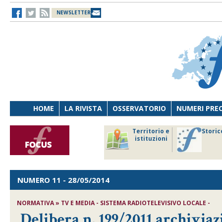
NEWSLETTER
HOME
LA RIVISTA
OSSERVATORIO
NUMERI PRE
avoro
Osservatorio
Territorio e
Storic
ersona
di Diritto
istituzioni
cnologia
sanitario
NUMERO 11
- 28/05/2014
NORMATIVA » TV E MEDIA - SISTEMA RADIOTELEVISIVO LOCALE -
Delibera n. 199/2011,archivia