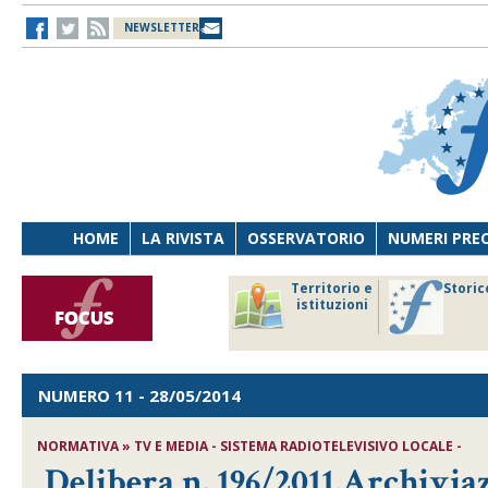
NEWSLETTER
HOME
LA RIVISTA
OSSERVATORIO
NUMERI PRE
avoro
Osservatorio
Territorio e
Storic
ersona
di Diritto
istituzioni
cnologia
sanitario
NUMERO 11
- 28/05/2014
NORMATIVA » TV E MEDIA - SISTEMA RADIOTELEVISIVO LOCALE -
Delibera n. 196/2011,Archivia