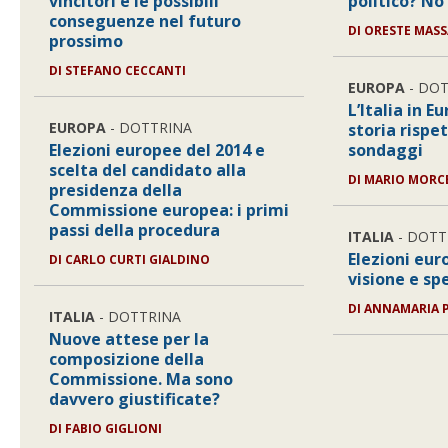
vincitori e le possibili
politico? No 
conseguenze nel futuro
DI ORESTE MASS
prossimo
DI STEFANO CECCANTI
EUROPA
- DO
L’Italia in E
EUROPA
- DOTTRINA
storia rispe
Elezioni europee del 2014 e
sondaggi
scelta del candidato alla
DI MARIO MORC
presidenza della
Commissione europea: i primi
passi della procedura
ITALIA
- DOTT
Elezioni eur
DI CARLO CURTI GIALDINO
visione e sp
DI ANNAMARIA 
ITALIA
- DOTTRINA
Nuove attese per la
composizione della
Commissione. Ma sono
davvero giustificate?
DI FABIO GIGLIONI