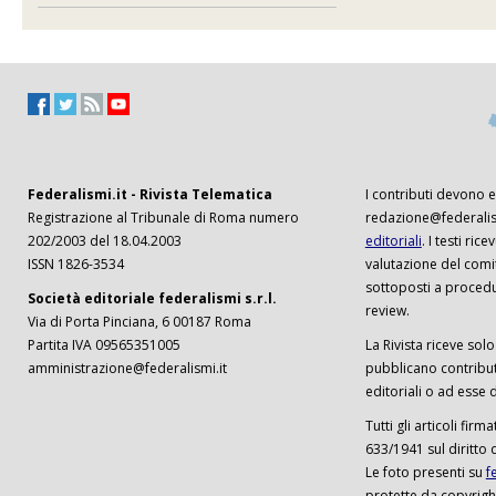
Federalismi.it - Rivista Telematica
I contributi devono es
Registrazione al Tribunale di Roma numero
redazione@federalism
202/2003 del 18.04.2003
editoriali
. I testi ri
ISSN 1826-3534
valutazione del comi
sottoposti a procedu
Società editoriale federalismi s.r.l.
review.
Via di Porta Pinciana, 6 00187 Roma
Partita IVA 09565351005
La Rivista riceve solo 
amministrazione@federalismi.it
pubblicano contributi
editoriali o ad esse d
Tutti gli articoli firm
633/1941 sul diritto 
Le foto presenti su
f
protette da copyrigh