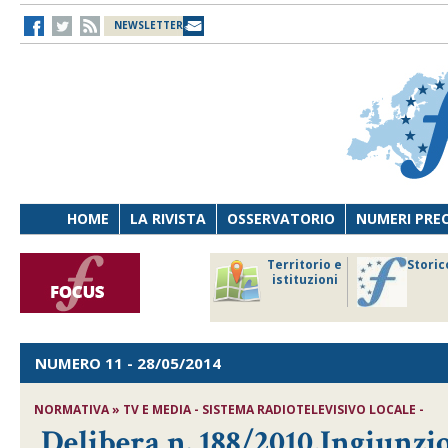
NEWSLETTER
HOME
LA RIVISTA
OSSERVATORIO
NUMERI PRE
avoro
Osservatorio
Territorio e
Storic
ersona
di Diritto
istituzioni
cnologia
sanitario
NUMERO 11
- 28/05/2014
NORMATIVA » TV E MEDIA - SISTEMA RADIOTELEVISIVO LOCALE -
Delibera n. 188/2010,Ingiunzio