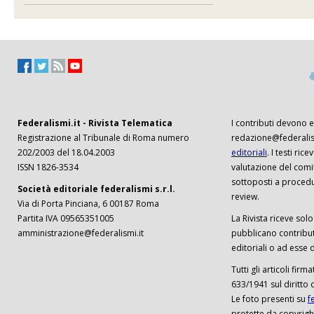
Federalismi.it - Rivista Telematica
I contributi devono es
Registrazione al Tribunale di Roma numero
redazione@federalism
202/2003 del 18.04.2003
editoriali
. I testi ri
ISSN 1826-3534
valutazione del comi
sottoposti a procedu
Società editoriale federalismi s.r.l.
review.
Via di Porta Pinciana, 6 00187 Roma
Partita IVA 09565351005
La Rivista riceve solo 
amministrazione@federalismi.it
pubblicano contributi
editoriali o ad esse d
Tutti gli articoli firm
633/1941 sul diritto 
Le foto presenti su
f
protette da copyrigh