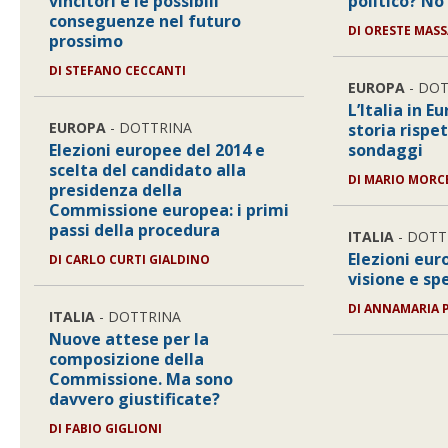
vincitori e le possibili
politico? No 
conseguenze nel futuro
DI ORESTE MASS
prossimo
DI STEFANO CECCANTI
EUROPA
- DO
L’Italia in E
EUROPA
- DOTTRINA
storia rispe
Elezioni europee del 2014 e
sondaggi
scelta del candidato alla
DI MARIO MORC
presidenza della
Commissione europea: i primi
passi della procedura
ITALIA
- DOTT
Elezioni eur
DI CARLO CURTI GIALDINO
visione e sp
DI ANNAMARIA 
ITALIA
- DOTTRINA
Nuove attese per la
composizione della
Commissione. Ma sono
davvero giustificate?
DI FABIO GIGLIONI