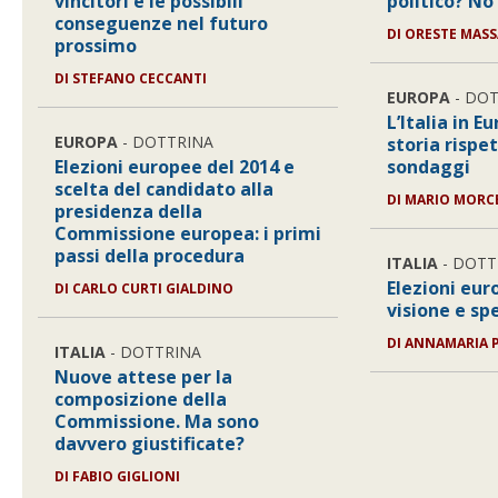
vincitori e le possibili
politico? No 
conseguenze nel futuro
DI ORESTE MASS
prossimo
DI STEFANO CECCANTI
EUROPA
- DO
L’Italia in E
EUROPA
- DOTTRINA
storia rispe
Elezioni europee del 2014 e
sondaggi
scelta del candidato alla
DI MARIO MORC
presidenza della
Commissione europea: i primi
passi della procedura
ITALIA
- DOTT
Elezioni eur
DI CARLO CURTI GIALDINO
visione e sp
DI ANNAMARIA 
ITALIA
- DOTTRINA
Nuove attese per la
composizione della
Commissione. Ma sono
davvero giustificate?
DI FABIO GIGLIONI