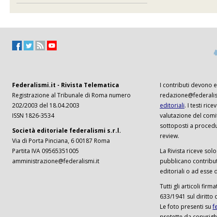
Federalismi.it - Rivista Telematica
I contributi devono es
Registrazione al Tribunale di Roma numero
redazione@federalism
202/2003 del 18.04.2003
editoriali
. I testi ri
ISSN 1826-3534
valutazione del comi
sottoposti a procedu
Società editoriale federalismi s.r.l.
review.
Via di Porta Pinciana, 6 00187 Roma
Partita IVA 09565351005
La Rivista riceve solo 
amministrazione@federalismi.it
pubblicano contributi
editoriali o ad esse d
Tutti gli articoli firm
633/1941 sul diritto 
Le foto presenti su
f
protette da copyrigh