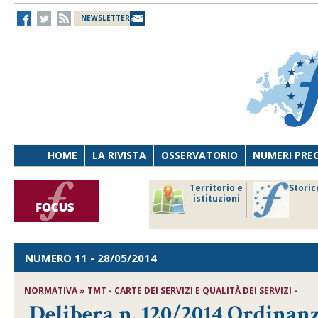
NEWSLETTER
HOME
LA RIVISTA
OSSERVATORIO
NUMERI PRE
avoro
Osservatorio
Territorio e
Storic
ersona
di Diritto
istituzioni
cnologia
sanitario
NUMERO 11
- 28/05/2014
NORMATIVA » TMT - CARTE DEI SERVIZI E QUALITÀ DEI SERVIZI -
Delibera n. 120/2014,Ordinanz