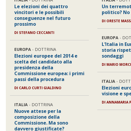
Le elezioni dei quattro
Un terremot
vincitori e le possibili
politico? No 
conseguenze nel futuro
DI ORESTE MASS
prossimo
DI STEFANO CECCANTI
EUROPA
- DO
L’Italia in E
EUROPA
- DOTTRINA
storia rispe
Elezioni europee del 2014 e
sondaggi
scelta del candidato alla
DI MARIO MORC
presidenza della
Commissione europea: i primi
passi della procedura
ITALIA
- DOTT
Elezioni eur
DI CARLO CURTI GIALDINO
visione e sp
DI ANNAMARIA 
ITALIA
- DOTTRINA
Nuove attese per la
composizione della
Commissione. Ma sono
davvero giustificate?