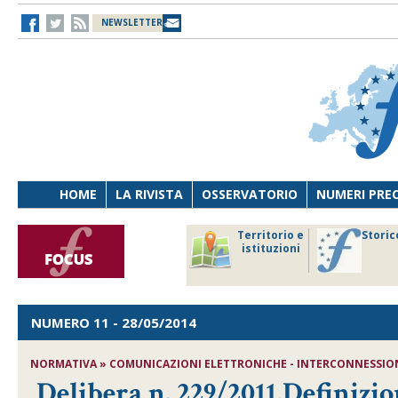
NEWSLETTER
HOME
LA RIVISTA
OSSERVATORIO
NUMERI PRE
avoro
Osservatorio
Territorio e
Storic
ersona
di Diritto
istituzioni
cnologia
sanitario
NUMERO 11
- 28/05/2014
NORMATIVA » COMUNICAZIONI ELETTRONICHE - INTERCONNESSIONE
Delibera n. 229/2011,Definizio