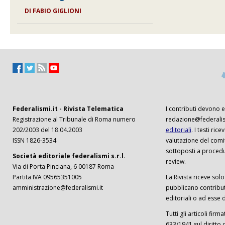
DI FABIO GIGLIONI
Federalismi.it - Rivista Telematica
I contributi devono es
Registrazione al Tribunale di Roma numero
redazione@federalism
202/2003 del 18.04.2003
editoriali
. I testi ri
ISSN 1826-3534
valutazione del comi
sottoposti a procedu
Società editoriale federalismi s.r.l.
review.
Via di Porta Pinciana, 6 00187 Roma
Partita IVA 09565351005
La Rivista riceve solo 
amministrazione@federalismi.it
pubblicano contributi
editoriali o ad esse d
Tutti gli articoli firm
633/1941 sul diritto 