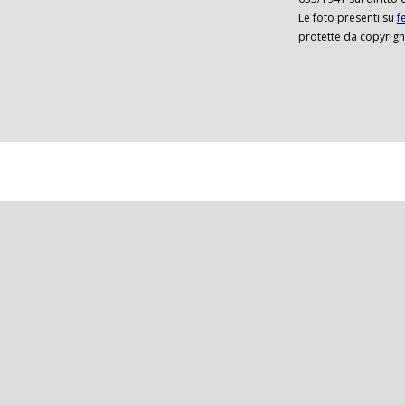
Le foto presenti su
f
protette da copyrigh