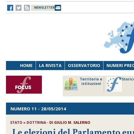
NEWSLETTER
HOME
LA RIVISTA
OSSERVATORIO
NUMERI PRE
avoro
Osservatorio
Territorio e
Storic
ersona
di Diritto
istituzioni
cnologia
sanitario
NUMERO 11
- 28/05/2014
STATO » DOTTRINA -
DI GIULIO M. SALERNO
Le elezioni del Parlamento eur