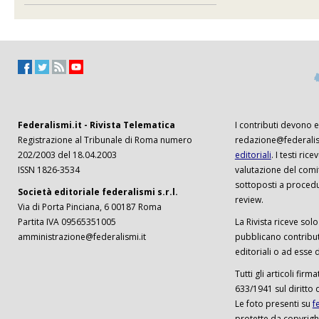
Federalismi.it - Rivista Telematica
I contributi devono es
Registrazione al Tribunale di Roma numero
redazione@federalism
202/2003 del 18.04.2003
editoriali
. I testi ri
ISSN 1826-3534
valutazione del comi
sottoposti a procedu
Società editoriale federalismi s.r.l.
review.
Via di Porta Pinciana, 6 00187 Roma
Partita IVA 09565351005
La Rivista riceve solo 
amministrazione@federalismi.it
pubblicano contributi
editoriali o ad esse d
Tutti gli articoli firm
633/1941 sul diritto 
Le foto presenti su
f
protette da copyrigh