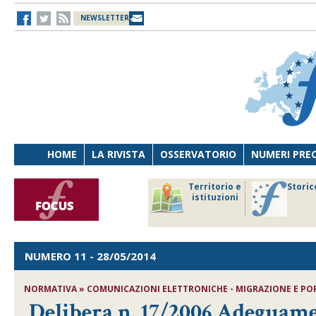
NEWSLETTER
HOME
LA RIVISTA
OSSERVATORIO
NUMERI PRE
avoro
Osservatorio
Territorio e
Storic
ersona
di Diritto
istituzioni
cnologia
sanitario
NUMERO 11
- 28/05/2014
NORMATIVA » COMUNICAZIONI ELETTRONICHE - MIGRAZIONE E POR
Delibera n. 17/2006,Adeguamen