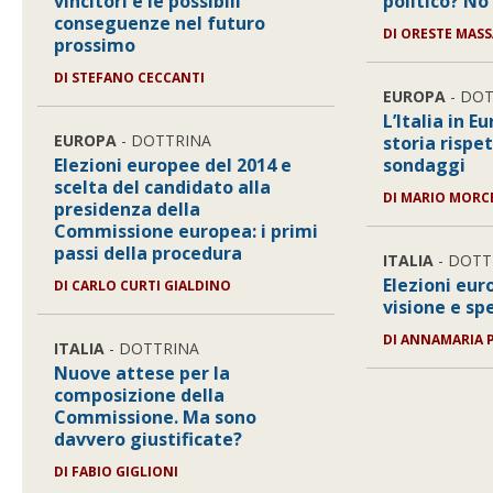
vincitori e le possibili
politico? No 
conseguenze nel futuro
DI ORESTE MASS
prossimo
DI STEFANO CECCANTI
EUROPA
- DO
L’Italia in E
EUROPA
- DOTTRINA
storia rispe
Elezioni europee del 2014 e
sondaggi
scelta del candidato alla
DI MARIO MORC
presidenza della
Commissione europea: i primi
passi della procedura
ITALIA
- DOTT
Elezioni eur
DI CARLO CURTI GIALDINO
visione e sp
DI ANNAMARIA 
ITALIA
- DOTTRINA
Nuove attese per la
composizione della
Commissione. Ma sono
davvero giustificate?
DI FABIO GIGLIONI