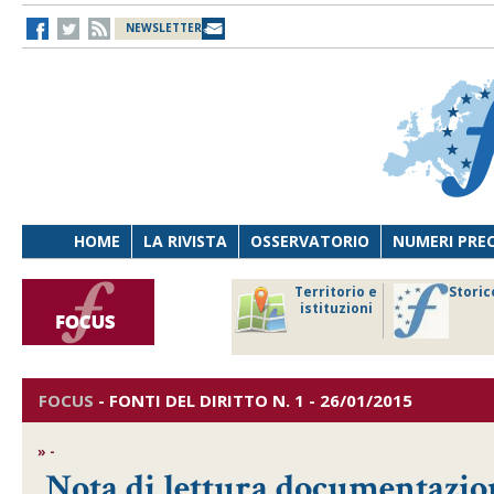
NEWSLETTER
HOME
LA RIVISTA
OSSERVATORIO
NUMERI PRE
avoro
Osservatorio
Territorio e
Storic
ersona
di Diritto
istituzioni
cnologia
sanitario
FOCUS
-
FONTI DEL DIRITTO
N. 1 - 26/01/2015
» -
Nota di lettura documentazio