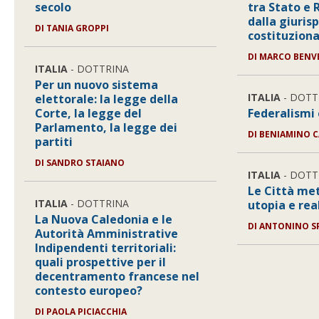
secolo
tra Stato e 
dalla giuris
DI
TANIA GROPPI
costituziona
DI
MARCO BENV
ITALIA
- DOTTRINA
Per un nuovo sistema
ITALIA
- DOTT
elettorale: la legge della
Corte, la legge del
Federalismi 
Parlamento, la legge dei
DI
BENIAMINO C
partiti
DI
SANDRO STAIANO
ITALIA
- DOTT
Le Città met
ITALIA
- DOTTRINA
utopia e rea
La Nuova Caledonia e le
DI
ANTONINO S
Autorità Amministrative
Indipendenti territoriali:
quali prospettive per il
decentramento francese nel
contesto europeo?
DI
PAOLA PICIACCHIA