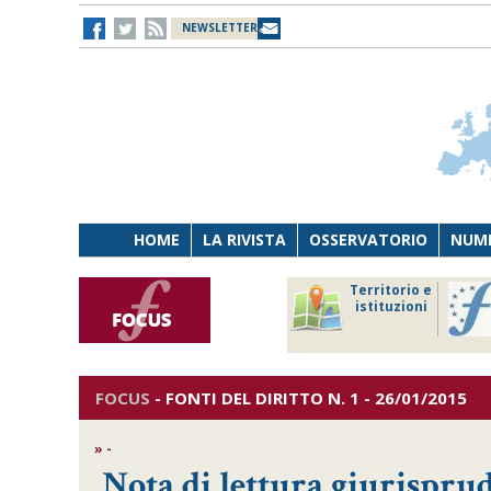
NEWSLETTER
HOME
LA RIVISTA
OSSERVATORIO
NUME
Lavoro
Osservatorio
Territorio e
Persona
di Diritto
istituzioni
Tecnologia
sanitario
FOCUS
-
FONTI DEL DIRITTO
N. 1 - 26/01/2015
» -
Nota di lettura giurispru