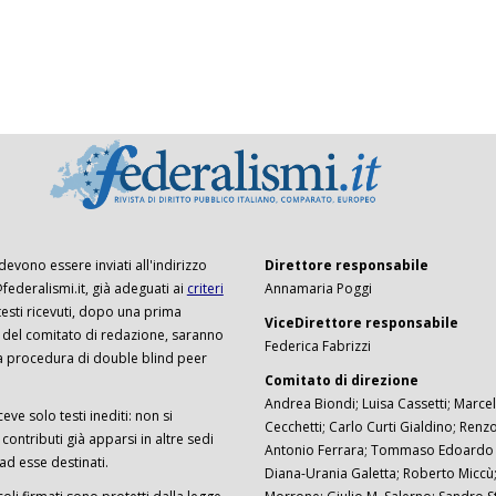
 devono essere inviati all'indirizzo
Direttore responsabile
ederalismi.it, già adeguati ai
criteri
Annamaria Poggi
I testi ricevuti, dopo una prima
ViceDirettore responsabile
 del comitato di redazione, saranno
Federica Fabrizzi
a procedura di double blind peer
Comitato di direzione
Andrea Biondi; Luisa Cassetti; Marcel
ceve solo testi inediti: non si
Cecchetti; Carlo Curti Gialdino; Ren
ontributi già apparsi in altre sedi
Antonio Ferrara; Tommaso Edoardo F
 ad esse destinati.
Diana-Urania Galetta; Roberto Miccù