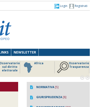
Login
Registrati
LINKS
NEWSLETTER
Osservatorio
Africa
Osservatorio
sul diritto
Trasparenza
elettorale


NORMATIVA
[5]
GIURISPRUDENZA
[8]