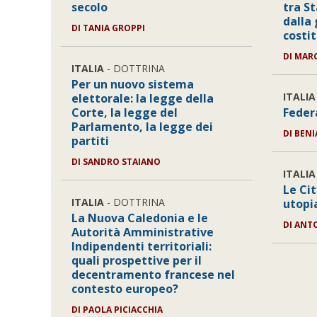
secolo
tra St
dalla
DI
TANIA GROPPI
costi
DI
MARC
ITALIA
- DOTTRINA
Per un nuovo sistema
ITALIA
elettorale: la legge della
Corte, la legge del
Feder
Parlamento, la legge dei
DI
BENI
partiti
DI
SANDRO STAIANO
ITALIA
Le Ci
ITALIA
- DOTTRINA
utopi
La Nuova Caledonia e le
DI
ANT
Autorità Amministrative
Indipendenti territoriali:
quali prospettive per il
decentramento francese nel
contesto europeo?
DI
PAOLA PICIACCHIA