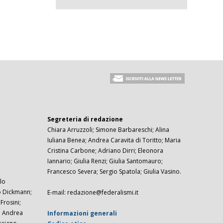
Segreteria di redazione
Chiara Arruzzoli; Simone Barbareschi; Alina
Iuliana Benea; Andrea Caravita di Toritto; Maria
Cristina Carbone; Adriano Dirri; Eleonora
Iannario; Giulia Renzi; Giulia Santomauro;
Francesco Severa; Sergio Spatola; Giulia Vasino.
lo
zo Dickmann;
E-mail: redazione@federalismi.it
rosini;
; Andrea
Informazioni generali