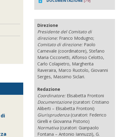
DOCUMENTAZIONE
[79]
Direzione
Presidente del Comitato di
direzione:
Franco Modugno;
Comitato di direzione:
Paolo
Carnevale (coordinatore), Stefano
Maria Cicconetti, Alfonso Celotto,
Carlo Colapietro, Margherita
Raveraira, Marco Ruotolo, Giovanni
Serges, Massimo Siclari.
Redazione
Coordinatore:
Elisabetta Frontoni
Documentazione
(curatori: Cristiano
Aliberti – Elisabetta Frontoni)
Giurisprudenza
(curatori: Federico
 di
Girelli e Giovanna Pistorio)
Normativa
(curatori: Gianpaolo
zza
Fontana – Antonio Iannuzzi), G.