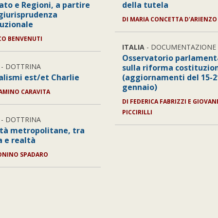
ato e Regioni, a partire
della tutela
 giurisprudenza
DI
MARIA CONCETTA D'ARIENZO
tuzionale
O BENVENUTI
ITALIA
- DOCUMENTAZIONE
Osservatorio parlament
- DOTTRINA
sulla riforma costituzio
alismi est/et Charlie
(aggiornamenti del 15-2
gennaio)
AMINO CARAVITA
DI
FEDERICA FABRIZZI E GIOVAN
PICCIRILLI
- DOTTRINA
ttà metropolitane, tra
a e realtà
ONINO SPADARO