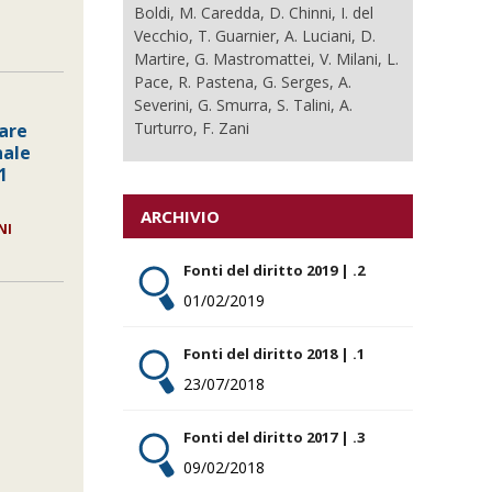
Boldi, M. Caredda, D. Chinni, I. del
Vecchio, T. Guarnier, A. Luciani, D.
Martire, G. Mastromattei, V. Milani, L.
Pace, R. Pastena, G. Serges, A.
Severini, G. Smurra, S. Talini, A.
Turturro, F. Zani
are
nale
1
ARCHIVIO
NI
Fonti del diritto 2019 | .2
01/02/2019
Fonti del diritto 2018 | .1
23/07/2018
Fonti del diritto 2017 | .3
09/02/2018