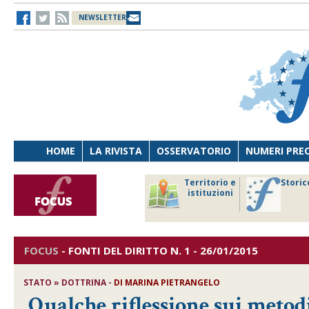
NEWSLETTER
HOME
LA RIVISTA
OSSERVATORIO
NUMERI PRE
avoro
Osservatorio
Territorio e
Storic
ersona
di Diritto
istituzioni
cnologia
sanitario
FOCUS
-
FONTI DEL DIRITTO
N. 1 - 26/01/2015
STATO » DOTTRINA -
DI MARINA PIETRANGELO
Qualche riflessione sui metod