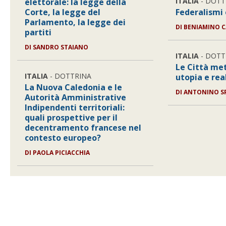
ITALIA
- DOTT
elettorale: la legge della
Corte, la legge del
Federalismi 
Parlamento, la legge dei
DI
BENIAMINO C
partiti
DI
SANDRO STAIANO
ITALIA
- DOTT
Le Città met
ITALIA
- DOTTRINA
utopia e rea
La Nuova Caledonia e le
DI
ANTONINO S
Autorità Amministrative
Indipendenti territoriali:
quali prospettive per il
decentramento francese nel
contesto europeo?
DI
PAOLA PICIACCHIA