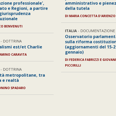
zione professionale',
amministrativo e piene
ato e Regioni, a partire
della tutela
 giurisprudenza
DI
MARIA CONCETTA D'ARIENZO
tuzionale
O BENVENUTI
ITALIA
- DOCUMENTAZIONE
Osservatorio parlament
- DOTTRINA
sulla riforma costituzio
alismi est/et Charlie
(aggiornamenti del 15-2
gennaio)
AMINO CARAVITA
DI
FEDERICA FABRIZZI E GIOVAN
PICCIRILLI
- DOTTRINA
ttà metropolitane, tra
a e realtà
ONINO SPADARO