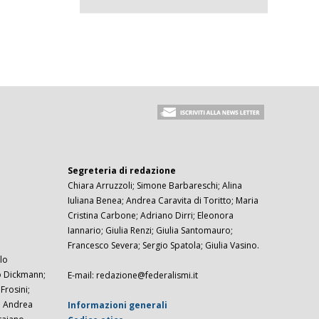
Segreteria di redazione
Chiara Arruzzoli; Simone Barbareschi; Alina
Iuliana Benea; Andrea Caravita di Toritto; Maria
Cristina Carbone; Adriano Dirri; Eleonora
Iannario; Giulia Renzi; Giulia Santomauro;
Francesco Severa; Sergio Spatola; Giulia Vasino.
lo
zo Dickmann;
E-mail: redazione@federalismi.it
rosini;
; Andrea
Informazioni generali