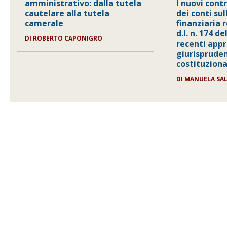
amministrativo: dalla tutela
I nuovi contr
cautelare alla tutela
dei conti su
camerale
finanziaria r
d.l. n. 174 de
DI
ROBERTO CAPONIGRO
recenti appr
giurisprude
costituziona
DI
MANUELA SA