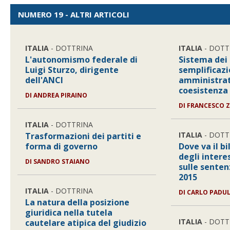
NUMERO 19 - ALTRI ARTICOLI
ITALIA
- DOTTRINA
ITALIA
- DOTT
L'autonomismo federale di
Sistema dei 
Luigi Sturzo, dirigente
semplificaz
dell'ANCI
amministrat
coesistenza d
DI
ANDREA PIRAINO
DI
FRANCESCO 
ITALIA
- DOTTRINA
ITALIA
- DOTT
Trasformazioni dei partiti e
forma di governo
Dove va il b
degli intere
DI
SANDRO STAIANO
sulle senten
2015
ITALIA
- DOTTRINA
DI
CARLO PADU
La natura della posizione
giuridica nella tutela
ITALIA
- DOTT
cautelare atipica del giudizio