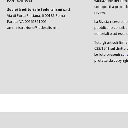
ISSN 1826-3534
valutazione del comi
sottoposti a procedu
Società editoriale federalismi s.r.l.
review.
Via di Porta Pinciana, 6 00187 Roma
Partita IVA 09565351005
La Rivista riceve solo 
amministrazione@federalismi.it
pubblicano contributi
editoriali o ad esse d
Tutti gli articoli firm
633/1941 sul diritto 
Le foto presenti su
f
protette da copyrigh