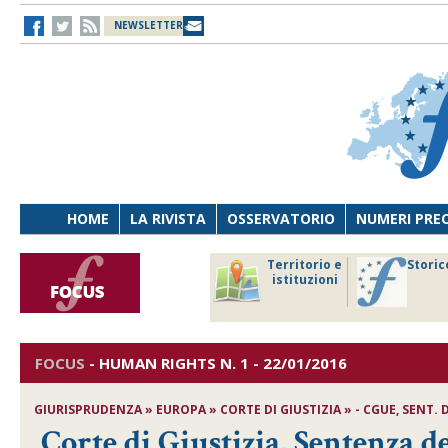
NEWSLETTER
HOME
LA RIVISTA
OSSERVATORIO
NUMERI PRE
avoro
Osservatorio
Territorio e
Storic
ersona
di Diritto
istituzioni
cnologia
sanitario
FOCUS
-
HUMAN RIGHTS
N. 1 - 22/01/2016
GIURISPRUDENZA » EUROPA » CORTE DI GIUSTIZIA » - CGUE, SENT. DE
Corte di Giustizia, Sentenza de