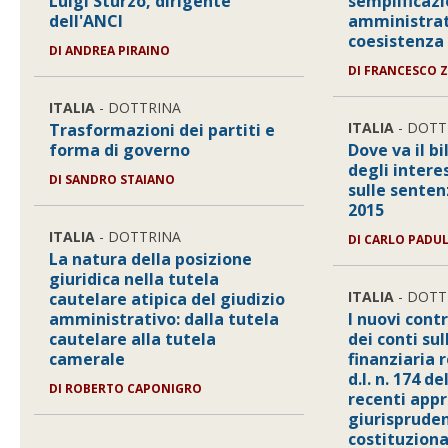
Luigi Sturzo, dirigente
semplificaz
dell'ANCI
amministrat
coesistenza d
DI
ANDREA PIRAINO
DI
FRANCESCO 
ITALIA
- DOTTRINA
ITALIA
- DOTT
Trasformazioni dei partiti e
forma di governo
Dove va il b
degli intere
DI
SANDRO STAIANO
sulle senten
2015
ITALIA
- DOTTRINA
DI
CARLO PADU
La natura della posizione
giuridica nella tutela
ITALIA
- DOTT
cautelare atipica del giudizio
amministrativo: dalla tutela
I nuovi contr
cautelare alla tutela
dei conti su
camerale
finanziaria r
d.l. n. 174 de
DI
ROBERTO CAPONIGRO
recenti appr
giurisprude
costituziona