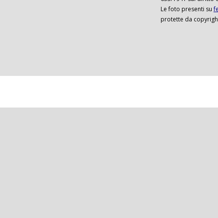
Le foto presenti su
f
protette da copyrigh