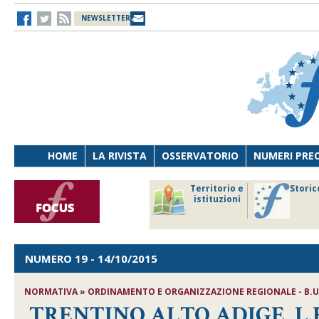
NEWSLETTER
HOME
LA RIVISTA
OSSERVATORIO
NUMERI PRE
avoro
Osservatorio
Territorio e
Storic
ersona
di Diritto
istituzioni
cnologia
sanitario
NUMERO 19
- 14/10/2015
NORMATIVA » ORDINAMENTO E ORGANIZZAZIONE REGIONALE - B.U.R.
TRENTINO ALTO ADIGE, L.R. n