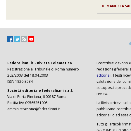
DI
MANUELA SA
Federalismi.it - Rivista Telematica
I contributi devono es
Registrazione al Tribunale di Roma numero
redazione@federalism
202/2003 del 18.04.2003
editoriali
. I testi ri
ISSN 1826-3534
valutazione del comi
sottoposti a procedu
Società editoriale federalismi s.r.l.
review.
Via di Porta Pinciana, 6 00187 Roma
Partita IVA 09565351005
La Rivista riceve solo 
amministrazione@federalismi.it
pubblicano contributi
editoriali o ad esse d
Tutti gli articoli firm
633/1941 sul diritto 