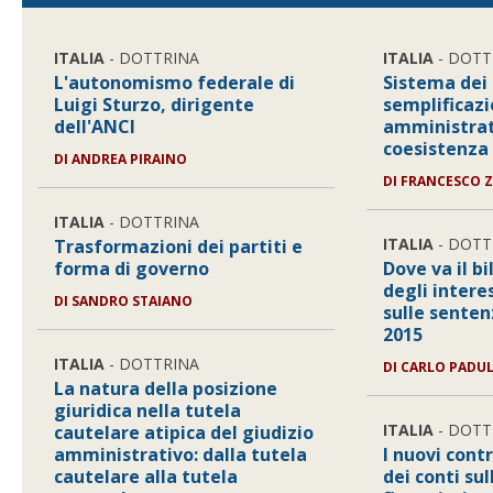
ITALIA
- DOTTRINA
ITALIA
- DOTT
L'autonomismo federale di
Sistema dei 
Luigi Sturzo, dirigente
semplificaz
dell'ANCI
amministrat
coesistenza d
DI
ANDREA PIRAINO
DI
FRANCESCO 
ITALIA
- DOTTRINA
ITALIA
- DOTT
Trasformazioni dei partiti e
forma di governo
Dove va il b
degli intere
DI
SANDRO STAIANO
sulle senten
2015
ITALIA
- DOTTRINA
DI
CARLO PADU
La natura della posizione
giuridica nella tutela
ITALIA
- DOTT
cautelare atipica del giudizio
amministrativo: dalla tutela
I nuovi contr
cautelare alla tutela
dei conti su