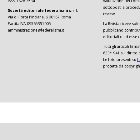
ISSN 1826-3534
valutazione del comi
sottoposti a procedu
Società editoriale federalismi s.r.l.
review.
Via di Porta Pinciana, 6 00187 Roma
Partita IVA 09565351005
La Rivista riceve solo 
amministrazione@federalismi.it
pubblicano contributi
editoriali o ad esse d
Tutti gli articoli firm
633/1941 sul diritto 
Le foto presenti su
f
protette da copyrigh