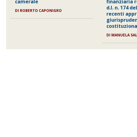
camerale
finanziaria r
d.l. n. 174 de
DI
ROBERTO CAPONIGRO
recenti appr
giurisprude
costituziona
DI
MANUELA SA