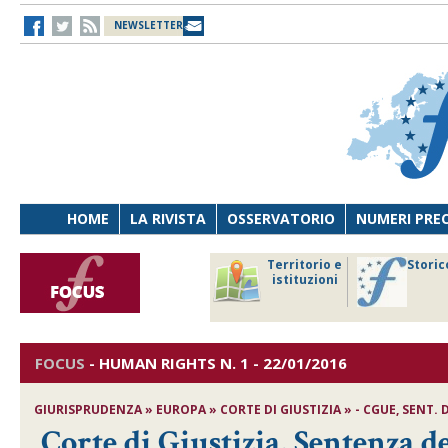
NEWSLETTER
HOME
LA RIVISTA
OSSERVATORIO
NUMERI PRE
avoro
Osservatorio
Territorio e
Storic
ersona
di Diritto
istituzioni
cnologia
sanitario
FOCUS
-
HUMAN RIGHTS
N. 1 - 22/01/2016
GIURISPRUDENZA » EUROPA » CORTE DI GIUSTIZIA » - CGUE, SENT. DE
Corte di Giustizia, Sentenza d