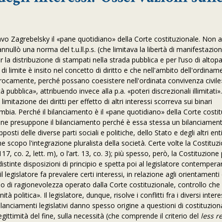
tavo Zagrebelsky il «pane quotidiano» della Corte costituzionale. Non a
nullò una norma del t.u.ll.p.s. (che limitava la libertà di manifestazio
 la distribuzione di stampati nella strada pubblica e per l’uso di altopa
i limite è insito nel concetto di diritto e che nell'ambito dell'ordinam
ciprocamente, perché possano coesistere nell'ordinata convivenza civil
tà pubblica», attribuendo invece alla p.a. «poteri discrezionali illimitati»
mitazione dei diritti per effetto di altri interessi scorreva sui binari
bia. Perché il bilanciamento è il «pane quotidiano» della Corte costit
zione presuppone il bilanciamento perché è essa stessa un bilanciamen
ti delle diverse parti sociali e politiche, dello Stato e degli altri ent
come scopo l'integrazione pluralista della società. Certe volte la Costitu
17, co. 2, lett. m), o l’art. 13, co. 3); più spesso, però, la Costituzione
distinte disposizioni di principio e spetta poi al legislatore contemperarli
il legislatore fa prevalere certi interessi, in relazione agli orientamenti 
o di ragionevolezza operato dalla Corte costituzionale, controllo che 
 politica». Il legislatore, dunque, risolve i conflitti fra i diversi intere
bilanciamenti legislativi danno spesso origine a questioni di costituzion
gittimità del fine, sulla necessità (che comprende il criterio del
less re