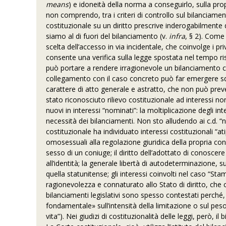
means
) e idoneità della norma a conseguirlo, sulla propo
non comprendo, tra i criteri di controllo sul bilanciam
costituzionale su un diritto prescrive inderogabilmente 
siamo al di fuori del bilanciamento (v.
infra
, § 2). Come
scelta dell’accesso in via incidentale, che coinvolge i pri
consente una verifica sulla legge spostata nel tempo ri
può portare a rendere irragionevole un bilanciamento che 
collegamento con il caso concreto può far emergere squ
carattere di atto generale e astratto, che non può preve
stato riconosciuto rilievo costituzionale ad interessi n
nuovi in interessi “nominati”: la moltiplicazione degli i
necessità dei bilanciamenti. Non sto alludendo ai c.d. “nuo
costituzionale ha individuato interessi costituzionali “ati
omosessuali alla regolazione giuridica della propria conviv
sesso di un coniuge; il diritto dell’adottato di conoscere
all’identità; la generale libertà di autodeterminazione,
quella statunitense; gli interessi coinvolti nel caso “Sta
ragionevolezza e connaturato allo Stato di diritto, che cond
bilanciamenti legislativi sono spesso contestati perché,
fondamentale» sull’intensità della limitazione o sul peso 
vita”). Nei giudizi di costituzionalità delle leggi, però, i