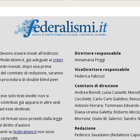
 devono essere inviati all'indirizzo
Direttore responsabile
ederalismi.it, già adeguati ai
criteri
Annamaria Poggi
I testi ricevuti, dopo una prima
ViceDirettore responsabile
 del comitato di redazione, saranno
Federica Fabrizzi
a procedura di double blind peer
Comitato di direzione
Andrea Biondi; Luisa Cassetti; Marcel
ceve solo testi inediti: non si
Cecchetti; Carlo Curti Gialdino; Ren
ontributi già apparsi in altre sedi
Antonio Ferrara; Tommaso Edoardo F
 ad esse destinati.
Diana-Urania Galetta; Roberto Miccù
ticoli firmati sono protetti dalla legge
Morrone; Giulio M. Salerno; Sandro S
 diritto d'autore.
Redazione
senti su
federalismi.it
non sono
Federico Savastano (Redattore Capo)
 copyright.