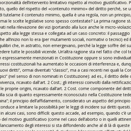
rzionalità dell’intervento limitativo rispetto al motivo giustificativo.
P
ento, quello del rispetto del «contenuto minimo» del diritto perché, se
di tutelarne il contenuto minimo, quella è una regola, non un principio,
 mai le scelte legislative sono spesso contestate? La prima ragione st
vati nella rilevazione dei vizi (portando alla luce anche le micro-violazi
spetto alla legge stessa e collegata ad un caso concreto: il passaggi
all’inizio non lo era (per mutamenti sociali, normativi o tecnici) ed i
ilibri che, in astratto, non emergevano, perché la legge soffre del s
dere tutte le possibili vicende. Un’altra ragione sta nel fatto che col
on espressamente menzionati in Costituzione oppure si sono individuati
nteressi costituzionali ha aumentato le occasioni di interferenza e, dunq
vi diritti”, ormai diventati “classici”, ma a casi recenti nei quali la Co
pici” (nel senso di non nominati in Costituzione): ad es., il diritto delle
enza, ricavato dall'art. 2 Cost.; gli interessi coinvolti dalla rettificazi
 le proprie origini, ricavato dall’art. 2 Cost. come componente del dirit
 sulla scia di quanto espressamente riconosciuto nella Costituzione ted
mina”; il principio dell’affidamento, considerato un aspetto del principio
uce a limitare la possibilità per le leggi di incidere sui diritti quesiti. 
 in alcuni casi, sono difficili: questo accade, ad esempio, quando c’è 
del motivo giustificativo (come nel caso dell’aborto o in quelli attinent
l bilanciamento degli interessi si sta diffondendo anche al di là di queste 