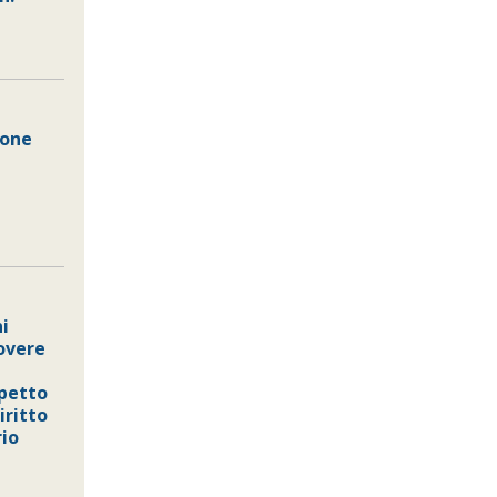
ione
ni
overe
spetto
iritto
io