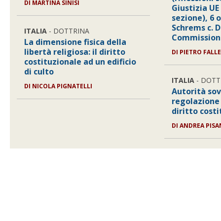
DI
MARTINA SINISI
Giustizia UE
sezione), 6 
Schrems c. 
ITALIA
- DOTTRINA
Commissione
La dimensione fisica della
libertà religiosa: il diritto
DI
PIETRO FALL
costituzionale ad un edificio
di culto
ITALIA
- DOTT
DI
NICOLA PIGNATELLI
Autorità sov
regolazione 
diritto cost
DI
ANDREA PISA