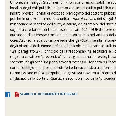
Unione, sia i singoli Stati membri «non sono responsabili né sub
locali o degli enti pubblici, di altri organismi di diritto pubbl
inoltre previsti i divieti di accesso privilegiato del settore pubblic
poiché in una zona a moneta unica il
moral-hazard
dei singoli 
minacciare la stabilità dell’euro, a causa, ad esempio, del risch
soggetti che fanno parte del sistema, l’art. 121 TFUE dispone c
questione di interesse comune e le coordinano nell’ambito del C
Quest’ultimo, a sua volta, prevede che gli «Stati membri attuano
degli obiettivi dell’Unione definiti all’articolo 3 del trattato sull
121, paragrafo 2». Il principio della responsabilità esclusiva e i
regole a carattere “preventivo” (sorveglianza multilaterale, ba
“correttivo” (procedura per disavanzi eccessivi, fondata su ra
come l’obbligo di depositi infruttiferi e la successiva trasforma
Commissione in fase propulsiva e gli stessi Governi all’interno d
sindacato della Corte di Giustizia secondo il rito della “procedura
SCARICA IL DOCUMENTO INTEGRALE