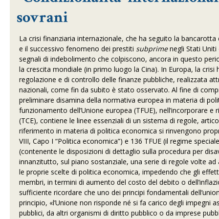
sovrani
La crisi finanziaria internazionale, che ha seguito la bancarott
e il successivo fenomeno dei prestiti
subprime
negli Stati Unit
segnali di indebolimento che colpiscono, ancora in questo peri
la crescita mondiale (in primo luogo la Cina). In Europa, la crisi
regolazione e di controllo delle finanze pubbliche, realizzata at
nazionali, come fin da subito è stato osservato. Al fine di compr
preliminare disamina della normativa europea in materia di pol
funzionamento dell’Unione europea (TFUE), nell’incorporare e r
(TCE), contiene le linee essenziali di un sistema di regole, articola
riferimento in materia di politica economica si rinvengono propri
VIII, Capo I “Politica economica”) e 136 TFUE (il regime special
(contenente le disposizioni di dettaglio sulla procedura per dis
innanzitutto, sul piano sostanziale, una serie di regole volte ad 
le proprie scelte di politica economica, impedendo che gli effetti
membri, in termini di aumento del costo del debito o dell’inflazi
sufficiente ricordare che uno dei principi fondamentali dell’union
principio, «l’Unione non risponde né si fa carico degli impegni assu
pubblici, da altri organismi di diritto pubblico o da imprese pu