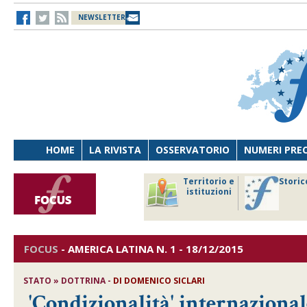
NEWSLETTER
HOME
LA RIVISTA
OSSERVATORIO
NUMERI PRE
avoro
Osservatorio
Territorio e
Storic
ersona
di Diritto
istituzioni
cnologia
sanitario
FOCUS
-
AMERICA LATINA
N. 1 - 18/12/2015
STATO » DOTTRINA -
DI
DOMENICO SICLARI
'Condizionalità' internazionale