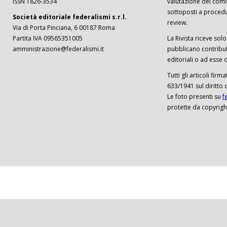
ISSN 1826-3534
valutazione del comi
sottoposti a procedu
Società editoriale federalismi s.r.l.
review.
Via di Porta Pinciana, 6 00187 Roma
Partita IVA 09565351005
La Rivista riceve solo 
amministrazione@federalismi.it
pubblicano contributi
editoriali o ad esse d
Tutti gli articoli firm
633/1941 sul diritto 
Le foto presenti su
f
protette da copyrigh