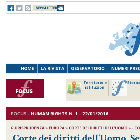
NEWSLETTER
HOME
LA RIVISTA
OSSERVATORIO
NUMERI PRE
avoro
Osservatorio
Territorio e
Storic
ersona
di Diritto
istituzioni
cnologia
sanitario
FOCUS
-
HUMAN RIGHTS
N. 1 - 22/01/2016
GIURISPRUDENZA » EUROPA » CORTE DEI DIRITTI DELL'UOMO » - COR
Corte dei diritti dell'Uomo, S