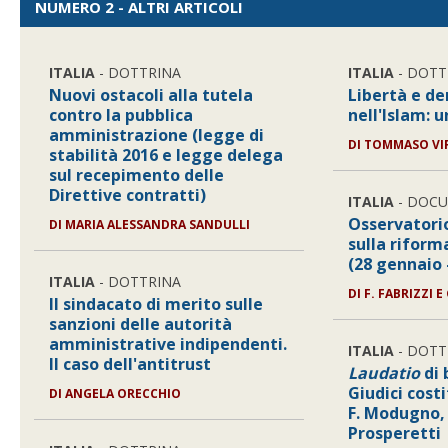
NUMERO 2 - ALTRI ARTICOLI
ITALIA
- DOTTRINA
ITALIA
- DOTT
Nuovi ostacoli alla tutela
Libertà e d
contro la pubblica
nell'Islam: 
amministrazione (legge di
DI
TOMMASO VIR
stabilità 2016 e legge delega
sul recepimento delle
Direttive contratti)
ITALIA
- DOC
Osservatori
DI
MARIA ALESSANDRA SANDULLI
sulla riform
(28 gennaio 
ITALIA
- DOTTRINA
DI
F. FABRIZZI E 
Il sindacato di merito sulle
sanzioni delle autorità
amministrative indipendenti.
ITALIA
- DOTT
Il caso dell'antitrust
Laudatio
di 
Giudici costi
DI
ANGELA ORECCHIO
F. Modugno, 
Prosperetti