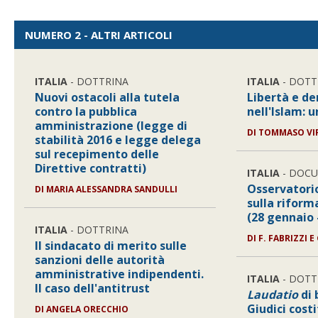
NUMERO 2 - ALTRI ARTICOLI
ITALIA
- DOTTRINA
ITALIA
- DOTT
Nuovi ostacoli alla tutela
Libertà e d
contro la pubblica
nell'Islam: 
amministrazione (legge di
DI
TOMMASO VIR
stabilità 2016 e legge delega
sul recepimento delle
Direttive contratti)
ITALIA
- DOC
Osservatori
DI
MARIA ALESSANDRA SANDULLI
sulla riform
(28 gennaio 
ITALIA
- DOTTRINA
DI
F. FABRIZZI E 
Il sindacato di merito sulle
sanzioni delle autorità
amministrative indipendenti.
ITALIA
- DOTT
Il caso dell'antitrust
Laudatio
di 
Giudici costi
DI
ANGELA ORECCHIO