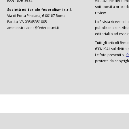
ISSN 1826-3534
valutazione del comi
sottoposti a procedu
Società editoriale federalismi s.r.l.
review.
Via di Porta Pinciana, 6 00187 Roma
Partita IVA 09565351005
La Rivista riceve solo 
amministrazione@federalismi.it
pubblicano contributi
editoriali o ad esse d
Tutti gli articoli firm
633/1941 sul diritto 
Le foto presenti su
f
protette da copyrigh