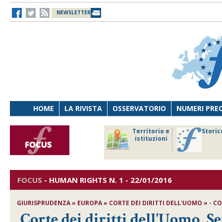
NEWSLETTER
HOME
LA RIVISTA
OSSERVATORIO
NUMERI PRE
avoro
Osservatorio
Territorio e
Storic
ersona
di Diritto
istituzioni
cnologia
sanitario
FOCUS
-
HUMAN RIGHTS
N. 1 - 22/01/2016
GIURISPRUDENZA » EUROPA » CORTE DEI DIRITTI DELL'UOMO » - COR
Corte dei diritti dell'Uomo, S