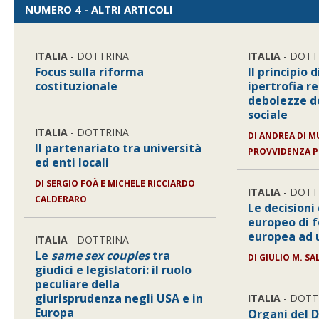
NUMERO 4 - ALTRI ARTICOLI
ITALIA
- DOTTRINA
ITALIA
- DOTT
Focus sulla riforma
Il principio 
costituzionale
ipertrofia 
debolezze de
sociale
ITALIA
- DOTTRINA
DI
ANDREA DI MU
Il partenariato tra università
PROVVIDENZA P
ed enti locali
DI
SERGIO FOÀ E MICHELE RICCIARDO
ITALIA
- DOTT
CALDERARO
Le decisioni
europeo di f
europea ad 
ITALIA
- DOTTRINA
Le
same sex couples
tra
DI
GIULIO M. S
giudici e legislatori: il ruolo
peculiare della
giurisprudenza negli USA e in
ITALIA
- DOTT
Europa
Organi del 