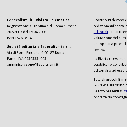
Federalismi.it - Rivista Telematica
I contributi devono es
Registrazione al Tribunale di Roma numero
redazione@federalism
202/2003 del 18.04.2003
editoriali
. I testi ri
ISSN 1826-3534
valutazione del comi
sottoposti a procedu
Società editoriale federalismi s.r.l.
review.
Via di Porta Pinciana, 6 00187 Roma
Partita IVA 09565351005
La Rivista riceve solo 
amministrazione@federalismi.it
pubblicano contributi
editoriali o ad esse d
Tutti gli articoli firm
633/1941 sul diritto 
Le foto presenti su
f
protette da copyrigh