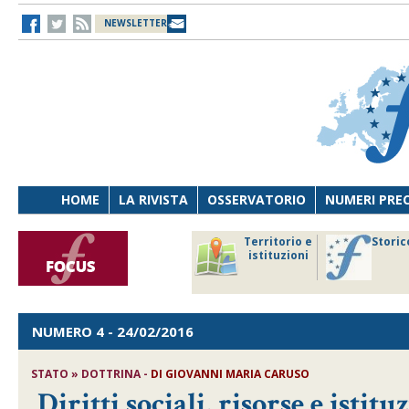
NEWSLETTER
HOME
LA RIVISTA
OSSERVATORIO
NUMERI PRE
avoro
Osservatorio
Territorio e
Storic
ersona
di Diritto
istituzioni
cnologia
sanitario
NUMERO 4
- 24/02/2016
STATO » DOTTRINA -
DI
GIOVANNI MARIA CARUSO
Diritti sociali, risorse e istitu