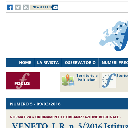
NEWSLETTER
HOME
LA RIVISTA
OSSERVATORIO
NUMERI PRE
avoro
Osservatorio
Territorio e
Storic
ersona
di Diritto
istituzioni
cnologia
sanitario
NUMERO 5
- 09/03/2016
NORMATIVA » ORDINAMENTO E ORGANIZZAZIONE REGIONALE -
VENETO, L.R. n. 5/2016,Istit