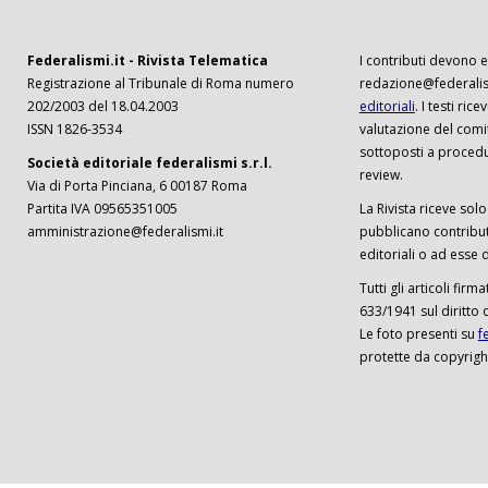
Federalismi.it - Rivista Telematica
I contributi devono es
Registrazione al Tribunale di Roma numero
redazione@federalism
202/2003 del 18.04.2003
editoriali
. I testi ri
ISSN 1826-3534
valutazione del comi
sottoposti a procedu
Società editoriale federalismi s.r.l.
review.
Via di Porta Pinciana, 6 00187 Roma
Partita IVA 09565351005
La Rivista riceve solo 
amministrazione@federalismi.it
pubblicano contributi
editoriali o ad esse d
Tutti gli articoli firm
633/1941 sul diritto 
Le foto presenti su
f
protette da copyrigh