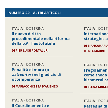
NUMERO 20 - ALTRI ARTICOLI
ITALIA
- DOTTRINA
ITALIA
- DOTT
Il nuovo diritto
Internation
procedimentale nella riforma
strategies a
della p.A.: l'autotutela
DI
BIANCAMARIA
DI
PIER LUIGI PORTALURI
ILENIA MAURO
ITALIA
- DOTTRINA
ITALIA
- DOTT
Penalità di mora (o
I regolamen
astreintes
) nel giudizio di
come snodo 
ottemperanza
bicameralis
DI
MARIACONCETTA D'ARIENZO
DI
ELENA GRIGL
ITALIA
- DOTTRINA
ITALIA
- DOC
Il Coordinamento e
Rassegna di