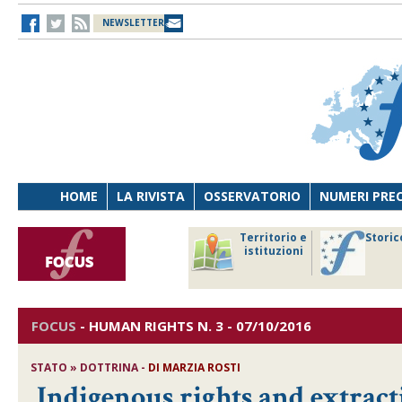
NEWSLETTER
HOME
LA RIVISTA
OSSERVATORIO
NUMERI PRE
avoro
Osservatorio
Territorio e
Storic
ersona
di Diritto
istituzioni
cnologia
sanitario
FOCUS
-
HUMAN RIGHTS
N. 3 - 07/10/2016
STATO » DOTTRINA -
DI
MARZIA ROSTI
Indigenous rights and extrac