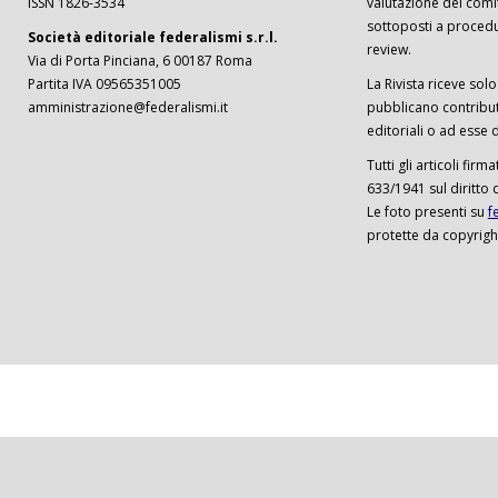
ISSN 1826-3534
valutazione del comi
sottoposti a procedu
Società editoriale federalismi s.r.l.
review.
Via di Porta Pinciana, 6 00187 Roma
Partita IVA 09565351005
La Rivista riceve solo 
amministrazione@federalismi.it
pubblicano contributi
editoriali o ad esse d
Tutti gli articoli firm
633/1941 sul diritto 
Le foto presenti su
f
protette da copyrigh