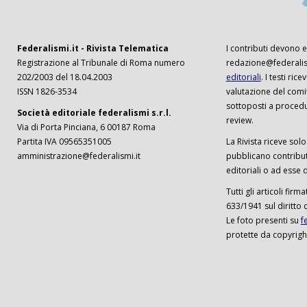
Federalismi.it - Rivista Telematica
I contributi devono es
Registrazione al Tribunale di Roma numero
redazione@federalism
202/2003 del 18.04.2003
editoriali
. I testi ri
ISSN 1826-3534
valutazione del comi
sottoposti a procedu
Società editoriale federalismi s.r.l.
review.
Via di Porta Pinciana, 6 00187 Roma
Partita IVA 09565351005
La Rivista riceve solo 
amministrazione@federalismi.it
pubblicano contributi
editoriali o ad esse d
Tutti gli articoli firm
633/1941 sul diritto 
Le foto presenti su
f
protette da copyrigh