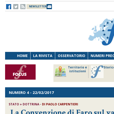
NEWSLETTER
HOME
LA RIVISTA
OSSERVATORIO
NUMERI PRE
avoro
Osservatorio
Territorio e
Storic
ersona
di Diritto
istituzioni
cnologia
sanitario
NUMERO 4
- 22/02/2017
STATO » DOTTRINA -
DI
PAOLO CARPENTIERI
La Convenzione di Faro sul val