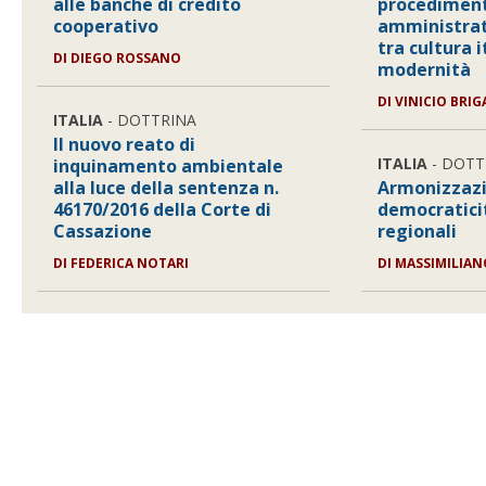
alle banche di credito
procedimen
cooperativo
amministrat
tra cultura i
DI
DIEGO ROSSANO
modernità
DI
VINICIO BRI
ITALIA
- DOTTRINA
Il nuovo reato di
ITALIA
- DOTT
inquinamento ambientale
alla luce della sentenza n.
Armonizzazi
46170/2016 della Corte di
democraticit
Cassazione
regionali
DI
FEDERICA NOTARI
DI
MASSIMILIAN