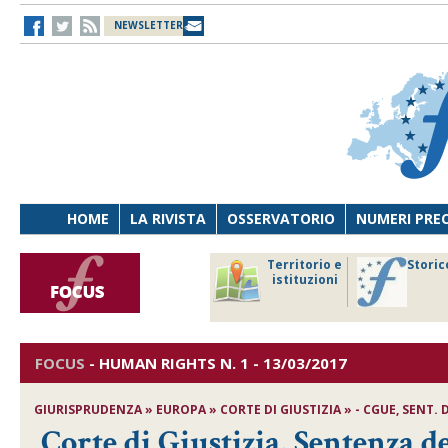
NEWSLETTER
HOME
LA RIVISTA
OSSERVATORIO
NUMERI PRE
avoro
Osservatorio
Territorio e
Storic
ersona
di Diritto
istituzioni
cnologia
sanitario
FOCUS
-
HUMAN RIGHTS
N. 1 - 13/03/2017
GIURISPRUDENZA » EUROPA » CORTE DI GIUSTIZIA » - CGUE, SENT. DE
Corte di Giustizia, Sentenza d