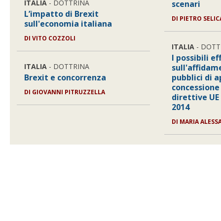
ITALIA
- DOTTRINA
scenari
L’impatto di Brexit
DI
PIETRO SELI
sull'economia italiana
DI
VITO COZZOLI
ITALIA
- DOTT
I possibili e
ITALIA
- DOTTRINA
sull'affidam
Brexit e concorrenza
pubblici di a
concessione 
DI
GIOVANNI PITRUZZELLA
direttive UE 
2014
DI
MARIA ALESS