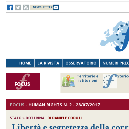
NEWSLETTER
HOME
LA RIVISTA
OSSERVATORIO
NUMERI PRE
avoro
Osservatorio
Territorio e
Storic
ersona
di Diritto
istituzioni
cnologia
sanitario
FOCUS
-
HUMAN RIGHTS
N. 2 - 28/07/2017
STATO » DOTTRINA -
DI
DANIELE CODUTI
Libertà e segretezza della cor