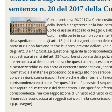
sentenza n. 20 del 2017 della C
Con la sentenza 20/2017 la Corte costituz
della libertà e segretezza della loro cor
Corte di assise d’appello di Reggio Calabr
c.p.p. – nella parte in cui non consente 
della spedizione – e degli artt. 18 (nel testo vigente prima delle
parte in cui non facciano “salve le ipotesi previste dall’art. 266
degli artt. 3 e 112 Cost..La questione riguarda la corrisponden
sequestrata ai sensi dell’art. 254 c.p.p. bensì copiata dalla polizi
– e recapitata ai destinatari senza che questi ultimi potessero v
si sostanzierebbe in una sorta di intercettazione “atipica”, “e
normativo e il materiale probatorio così acquisito non sarebbe util
conversazioni, comunicazioni telefoniche e altre forme di teleco
corrispondenza epistolare. Per quest’ultima è previsto il sequestr
all’insaputa del mittente e del destinatario. Con specifico riferi
corrispondenza, ma con l’apposizione di un visto (c.d. visto di c
rimarrebbe sconosciuta ai soggetti coinvolti nella comunicazion
c.p.p... (segue)