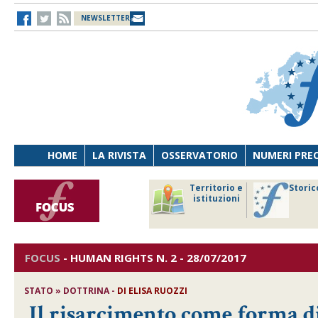
NEWSLETTER
HOME
LA RIVISTA
OSSERVATORIO
NUMERI PRE
avoro
Osservatorio
Territorio e
Storic
ersona
di Diritto
istituzioni
cnologia
sanitario
FOCUS
-
HUMAN RIGHTS
N. 2 - 28/07/2017
STATO » DOTTRINA -
DI
ELISA RUOZZI
Il risarcimento come forma di