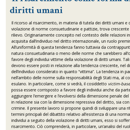
diritti umani
Il ricorso al risarcimento, in materia di tutela dei diritti umani 
violazione di norme consuetudinarie e pattizie, trova crescente app
rilievo. Originariamente concepito nel contesto delle relazioni i
acquisita dall’individuo nel diritto internazionale, un ruolo prem
All’uniformità di questa tendenza fanno tuttavia da contrappun
natura consuetudinaria o meno delle norme che sarebbero all’ori
favore degli individui vittime della violazione di diritti umani. 
devono essere posti in relazione alla tendenza crescente, nel diri
dell’individuo considerato in quanto “vittima”. La tendenza in par
nell’ambito delle norme sulla responsabilità degli Stati ma, al
esulano. In particolare, come si vedrà, il cosiddetto
victim-bas
possa essere corrisposto a favore degli individui anche da parte 
aggiungere l’emergere e l’evolversi della dimensione penale del dir
in relazione sia con la dimensione repressiva del diritto, sia con 
crimine. Il presente lavoro si propone quindi di sviluppare una r
termini principali del dibattito relativo all’esistenza di una nor
individui a seguito della violazione di diritti umani, esso si soff
risarcimento. Ciò comprenderà, in particolare, un’analisi del ruo