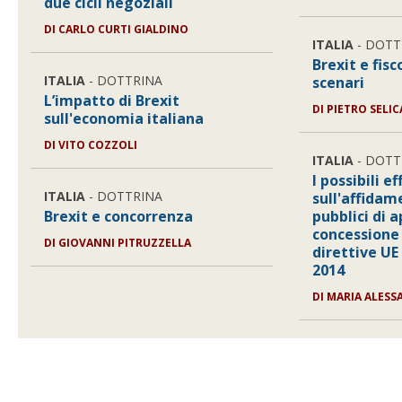
due cicli negoziali
DI
CARLO CURTI GIALDINO
ITALIA
- DOTT
Brexit e fisco
ITALIA
- DOTTRINA
scenari
L’impatto di Brexit
DI
PIETRO SELI
sull'economia italiana
DI
VITO COZZOLI
ITALIA
- DOTT
I possibili e
ITALIA
- DOTTRINA
sull'affidam
Brexit e concorrenza
pubblici di a
concessione 
DI
GIOVANNI PITRUZZELLA
direttive UE 
2014
DI
MARIA ALESS