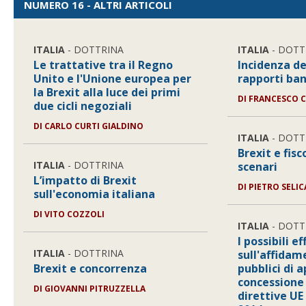
NUMERO 16 - ALTRI ARTICOLI
ITALIA
- DOTTRINA
ITALIA
- DOTT
Le trattative tra il Regno
Incidenza de
Unito e l'Unione europea per
rapporti ban
la Brexit alla luce dei primi
DI
FRANCESCO C
due cicli negoziali
DI
CARLO CURTI GIALDINO
ITALIA
- DOTT
Brexit e fisco
ITALIA
- DOTTRINA
scenari
L’impatto di Brexit
DI
PIETRO SELI
sull'economia italiana
DI
VITO COZZOLI
ITALIA
- DOTT
I possibili e
ITALIA
- DOTTRINA
sull'affidam
Brexit e concorrenza
pubblici di a
concessione 
DI
GIOVANNI PITRUZZELLA
direttive UE 