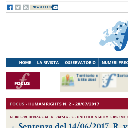
NEWSLETTER
HOME
LA RIVISTA
OSSERVATORIO
NUMERI PRE
avoro
Osservatorio
Territorio e
Storic
ersona
di Diritto
istituzioni
cnologia
sanitario
FOCUS
-
HUMAN RIGHTS
N. 2 - 28/07/2017
GIURISPRUDENZA » ALTRI PAESI » - » - UNITED KINGDOM SUPREME COU
-, Sentenza del 14/06/2017, R. v