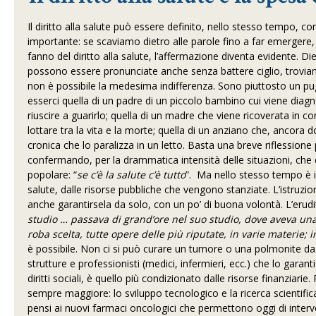
Il diritto alla salute può essere definito, nello stesso tempo, come il
importante: se scaviamo dietro alle parole fino a far emerger
fanno del diritto alla salute, l’affermazione diventa evidente. Di
possono essere pronunciate anche senza battere ciglio, troviamo
non è possibile la medesima indifferenza. Sono piuttosto un p
esserci quella di un padre di un piccolo bambino cui viene dia
riuscire a guarirlo; quella di un madre che viene ricoverata in c
lottare tra la vita e la morte; quella di un anziano che, ancora d
cronica che lo paralizza in un letto. Basta una breve riflessi
confermando, per la drammatica intensità delle situazioni, che que
popolare: “
se c’è la salute c’è tutto
”. Ma nello stesso tempo è il p
salute, dalle risorse pubbliche che vengono stanziate. L’istruzi
anche garantirsela da solo, con un po’ di buona volontà. L’erud
studio … passava di grand’ore nel suo studio, dove aveva una 
roba scelta, tutte opere delle più riputate, in varie materie;
è possibile. Non ci si può curare un tumore o una polmonite da so
strutture e professionisti (medici, infermieri, ecc.) che lo garant
diritti sociali, è quello più condizionato dalle risorse finanziari
sempre maggiore: lo sviluppo tecnologico e la ricerca scientific
pensi ai nuovi farmaci oncologici che permettono oggi di interven