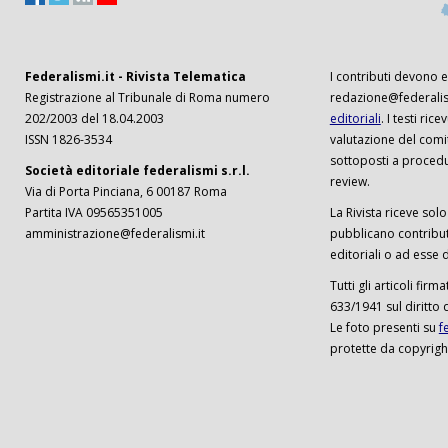
Federalismi.it - Rivista Telematica
I contributi devono es
Registrazione al Tribunale di Roma numero
redazione@federalism
202/2003 del 18.04.2003
editoriali
. I testi ri
ISSN 1826-3534
valutazione del comi
sottoposti a procedu
Società editoriale federalismi s.r.l.
review.
Via di Porta Pinciana, 6 00187 Roma
Partita IVA 09565351005
La Rivista riceve solo 
amministrazione@federalismi.it
pubblicano contributi
editoriali o ad esse d
Tutti gli articoli firm
633/1941 sul diritto 
Le foto presenti su
f
protette da copyrigh