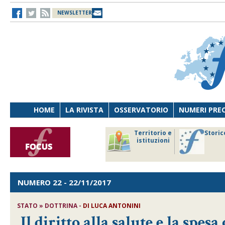
NEWSLETTER
HOME
LA RIVISTA
OSSERVATORIO
NUMERI PRE
avoro
Osservatorio
Territorio e
Storic
ersona
di Diritto
istituzioni
cnologia
sanitario
NUMERO 22
- 22/11/2017
STATO » DOTTRINA -
DI
LUCA ANTONINI
Il diritto alla salute e la spe