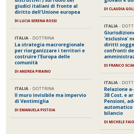
distruttivi?) sul ruolo dei
giovani e d
giudici italiani di fronte al
DI
CLAUDIA GOL
diritto dell'Unione europea
DI
LUCIA SERENA ROSSI
ITALIA
- DOTT
Giurisdizio
ITALIA
- DOTTRINA
'esclusiva' n
La strategia macroregionale
diritti sogge
per riorganizzare i territori e
confronti de
costruire l'Europa delle
amministraz
comunità
DI
FRANCO SCIA
DI
ANDREA PIRAINO
ITALIA
- DOTT
ITALIA
- DOTTRINA
Relazione a-
Il muro invisibile ma impervio
38 Cost. e ar
di Ventimiglia
Pensioni, 
automatico e
DI
EMANUELA PISTOIA
bilancio
DI
MICHELE FAIO