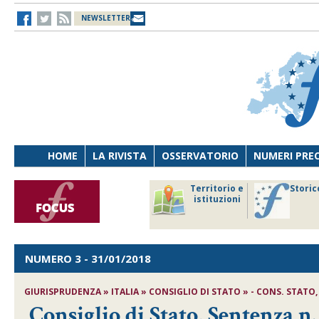
NEWSLETTER
HOME
LA RIVISTA
OSSERVATORIO
NUMERI PRE
avoro
Osservatorio
Territorio e
Storic
ersona
di Diritto
istituzioni
cnologia
sanitario
NUMERO 3
- 31/01/2018
GIURISPRUDENZA » ITALIA » CONSIGLIO DI STATO » - CONS. STATO, SE
Consiglio di Stato, Sentenza n