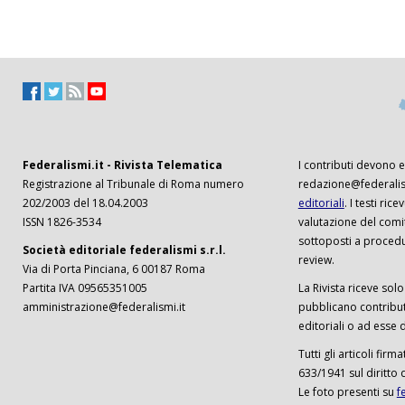
Federalismi.it - Rivista Telematica
I contributi devono es
Registrazione al Tribunale di Roma numero
redazione@federalism
202/2003 del 18.04.2003
editoriali
. I testi ri
ISSN 1826-3534
valutazione del comi
sottoposti a procedu
Società editoriale federalismi s.r.l.
review.
Via di Porta Pinciana, 6 00187 Roma
Partita IVA 09565351005
La Rivista riceve solo 
amministrazione@federalismi.it
pubblicano contributi
editoriali o ad esse d
Tutti gli articoli firm
633/1941 sul diritto 
Le foto presenti su
f