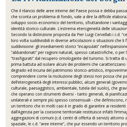
Che il rilancio delle aree interne del Paese possa e debba passare
che sconta un problema di fondo, vale a dire la difficile elabora
sviluppo socio-economico del territorio, sfruttandone i vantaggi
identità storico-culturale. L’estrema eterogeneità delle situazion
Secondo la distinzione proposta da Pier Luigi Cervellati i c.d. “
loro volta suddivisibili in diverse articolazioni o situazioni che
suddivisione: gli insediamenti storici “incapsulati” nell’espansione 
“abbandonati” per ragioni naturali, spesso catastrofiche, o per l
“trasfigurati” dal recupero omologante del turismo. Si tratta di 
prima battuta ad isolare alcuni dei problemi che caratterizzano i
degrado ed incuria del patrimonio storico-artistico, impoverim
comprendere come la risoluzione degli stessi non possa che pa
dell’eterogeneità degli interessi pubblici, alcuni generali (govern
culturale, paesaggistico, ambientale, tutela del suolo), che gravit
che operano con strumenti diversi - tanto generali, di pianifica
unilaterali e sempre più spesso consensuali - che definiscono, no
un territorio che in molti casi è in grado di garantire ai residenti
dall’Agenzia per la coesione territoriale restituisce infatti l’im
aggregazioni di comuni (c.d. centri di offerta di servizi) attorno ai
spaziale, le c.d. “aree interne”, che pur essendo un territorio pr