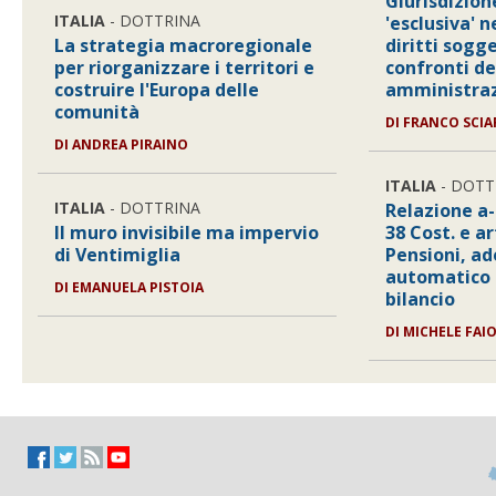
Giurisdizio
ITALIA
- DOTTRINA
'esclusiva' n
La strategia macroregionale
diritti sogge
per riorganizzare i territori e
confronti de
costruire l'Europa delle
amministraz
comunità
DI
FRANCO SCIA
DI
ANDREA PIRAINO
ITALIA
- DOTT
ITALIA
- DOTTRINA
Relazione a-
Il muro invisibile ma impervio
38 Cost. e ar
di Ventimiglia
Pensioni, 
automatico e
DI
EMANUELA PISTOIA
bilancio
DI
MICHELE FAIO