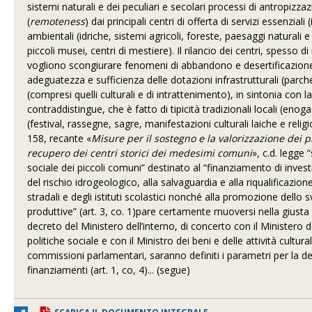
sistemi naturali e dei peculiari e secolari processi di antropizz
(
remoteness
) dai principali centri di offerta di servizi essenzial
ambientali (idriche, sistemi agricoli, foreste, paesaggi naturali e
piccoli musei, centri di mestiere). Il rilancio dei centri, spesso d
vogliono scongiurare fenomeni di abbandono e desertificazione, s
adeguatezza e sufficienza delle dotazioni infrastrutturali (parcheg
(compresi quelli culturali e di intrattenimento), in sintonia con l
contraddistingue, che è fatto di tipicità tradizionali locali (enog
(festival, rassegne, sagre, manifestazioni culturali laiche e relig
158, recante «
Misure per il sostegno e la valorizzazione dei p
recupero dei centri storici dei medesimi comuni
», c.d. legge
sociale dei piccoli comuni” destinato al “finanziamento di investim
del rischio idrogeologico, alla salvaguardia e alla riqualificazion
stradali e degli istituti scolastici nonché alla promozione dello
produttive” (art. 3, co. 1)pare certamente muoversi nella giusta 
decreto del Ministero dell’interno, di concerto con il Ministero de
politiche sociale e con il Ministro dei beni e delle attività cultu
commissioni parlamentari, saranno definiti i parametri per la 
finanziamenti (art. 1, co, 4)... (segue)