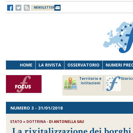
NEWSLETTER
HOME
LA RIVISTA
OSSERVATORIO
NUMERI PRE
avoro
Osservatorio
Territorio e
Storic
ersona
di Diritto
istituzioni
cnologia
sanitario
NUMERO 3
- 31/01/2018
STATO » DOTTRINA -
DI
ANTONELLA SAU
La rivitalizzazione dei borghi 