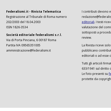
Federalismi.it - Rivista Telematica
I contributi devono es
Registrazione al Tribunale di Roma numero
redazione@federalism
202/2003 del 18.04.2003
editoriali
. I testi ri
ISSN 1826-3534
valutazione del comi
sottoposti a procedu
Società editoriale federalismi s.r.l.
review.
Via di Porta Pinciana, 6 00187 Roma
Partita IVA 09565351005
La Rivista riceve solo 
amministrazione@federalismi.it
pubblicano contributi
editoriali o ad esse d
Tutti gli articoli firm
633/1941 sul diritto 
Le foto presenti su
f
protette da copyrigh