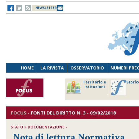
NEWSLETTER
HOME
LA RIVISTA
OSSERVATORIO
NUMERI PRE
avoro
Osservatorio
Territorio e
Storic
ersona
di Diritto
istituzioni
cnologia
sanitario
FOCUS
-
FONTI DEL DIRITTO
N. 3 - 09/02/2018
STATO » DOCUMENTAZIONE -
Nota di lettura Normativa