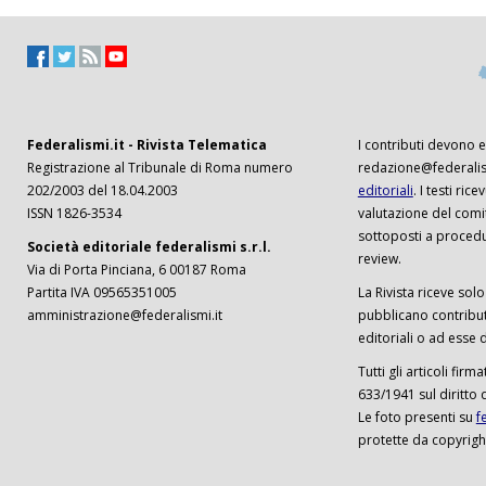
Federalismi.it - Rivista Telematica
I contributi devono es
Registrazione al Tribunale di Roma numero
redazione@federalism
202/2003 del 18.04.2003
editoriali
. I testi ri
ISSN 1826-3534
valutazione del comi
sottoposti a procedu
Società editoriale federalismi s.r.l.
review.
Via di Porta Pinciana, 6 00187 Roma
Partita IVA 09565351005
La Rivista riceve solo 
amministrazione@federalismi.it
pubblicano contributi
editoriali o ad esse d
Tutti gli articoli firm
633/1941 sul diritto 
Le foto presenti su
f
protette da copyrigh