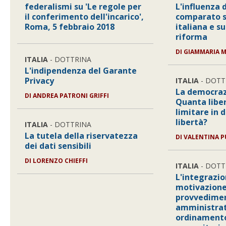
federalismi su 'Le regole per
L'influenza d
il conferimento dell'incarico',
comparato su
Roma, 5 febbraio 2018
italiana e su
riforma
DI
GIAMMARIA M
ITALIA
- DOTTRINA
L'indipendenza del Garante
Privacy
ITALIA
- DOTT
La democrazi
DI
ANDREA PATRONI GRIFFI
Quanta liber
limitare in d
libertà?
ITALIA
- DOTTRINA
La tutela della riservatezza
DI
VALENTINA 
dei dati sensibili
DI
LORENZO CHIEFFI
ITALIA
- DOTT
L'integrazi
motivazione
provvedime
amministrat
ordinamento