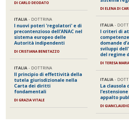
sistema regi
DI
CARLO DEODATO
DI
ELENA DI CA
ITALIA
- DOTTRINA
ITALIA
- DOTT
I nuovi poteri 'regolatori' e di
precontenzioso dell’ANAC nel
I criteri di 
sistema europeo delle
competenze 
Autorità indipendenti
domande d’as
sviluppi dell
DI
CRISTIANA BENETAZZO
del regime d
DI
TERESA MARI
ITALIA
- DOTTRINA
Il principio di effettività della
ITALIA
- DOTT
tutela giurisdizionale nella
Carta dei diritti
La clausola d
fondamentali
l’estensione
appalto pub
DI
GRAZIA VITALE
DI
GIANCLAUDIO