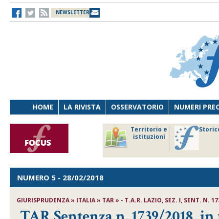
NEWSLETTER
HOME
LA RIVISTA
OSSERVATORIO
NUMERI PRE
avoro
Osservatorio
Territorio e
Storic
ersona
di Diritto
istituzioni
cnologia
sanitario
NUMERO 5
- 28/02/2018
GIURISPRUDENZA » ITALIA » TAR » - T.A.R. LAZIO, SEZ. I, SENT. N. 17
TAR Sentenza n. 1739/2018, in 