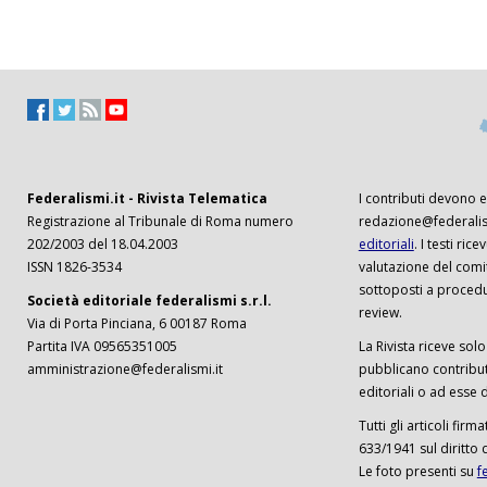
Federalismi.it - Rivista Telematica
I contributi devono es
Registrazione al Tribunale di Roma numero
redazione@federalism
202/2003 del 18.04.2003
editoriali
. I testi ri
ISSN 1826-3534
valutazione del comi
sottoposti a procedu
Società editoriale federalismi s.r.l.
review.
Via di Porta Pinciana, 6 00187 Roma
Partita IVA 09565351005
La Rivista riceve solo 
amministrazione@federalismi.it
pubblicano contributi
editoriali o ad esse d
Tutti gli articoli firm
633/1941 sul diritto 
Le foto presenti su
f