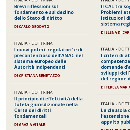
Brevi riflessioni sul
Il CAL tra so
fondamento e sul declino
Problemi att
dello Stato di diritto
istituzioni d
sistema regi
DI
CARLO DEODATO
DI
ELENA DI CA
ITALIA
- DOTTRINA
ITALIA
- DOTT
I nuovi poteri 'regolatori' e di
precontenzioso dell’ANAC nel
I criteri di 
sistema europeo delle
competenze 
Autorità indipendenti
domande d’as
sviluppi dell
DI
CRISTIANA BENETAZZO
del regime d
DI
TERESA MARI
ITALIA
- DOTTRINA
Il principio di effettività della
ITALIA
- DOTT
tutela giurisdizionale nella
Carta dei diritti
La clausola d
fondamentali
l’estensione
appalto pub
DI
GRAZIA VITALE