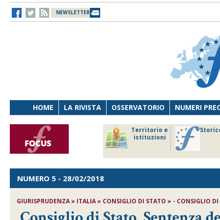
NEWSLETTER
HOME
LA RIVISTA
OSSERVATORIO
NUMERI PRE
avoro
Osservatorio
Territorio e
Storic
ersona
di Diritto
istituzioni
cnologia
sanitario
NUMERO 5
- 28/02/2018
GIURISPRUDENZA » ITALIA » CONSIGLIO DI STATO » - CONSIGLIO DI ST
Consiglio di Stato, Sentenza d