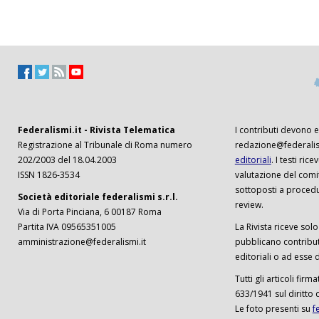
Federalismi.it - Rivista Telematica
I contributi devono es
Registrazione al Tribunale di Roma numero
redazione@federalism
202/2003 del 18.04.2003
editoriali
. I testi ri
ISSN 1826-3534
valutazione del comi
sottoposti a procedu
Società editoriale federalismi s.r.l.
review.
Via di Porta Pinciana, 6 00187 Roma
Partita IVA 09565351005
La Rivista riceve solo 
amministrazione@federalismi.it
pubblicano contributi
editoriali o ad esse d
Tutti gli articoli firm
633/1941 sul diritto 
Le foto presenti su
f