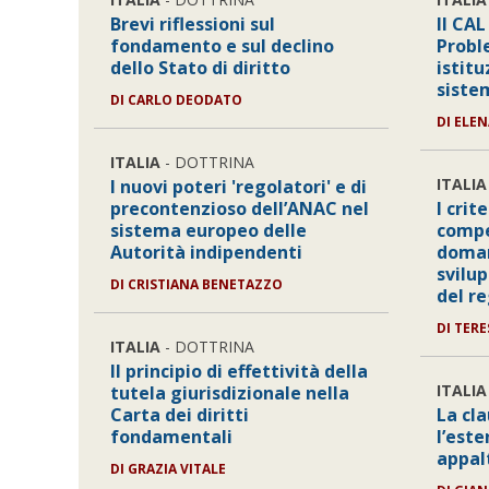
Brevi riflessioni sul
Il CAL
fondamento e sul declino
Probl
dello Stato di diritto
istitu
siste
DI
CARLO DEODATO
DI
ELEN
ITALIA
- DOTTRINA
ITALIA
I nuovi poteri 'regolatori' e di
precontenzioso dell’ANAC nel
I crit
sistema europeo delle
compe
Autorità indipendenti
doman
svilup
DI
CRISTIANA BENETAZZO
del r
DI
TERE
ITALIA
- DOTTRINA
Il principio di effettività della
ITALIA
tutela giurisdizionale nella
Carta dei diritti
La cla
fondamentali
l’este
appal
DI
GRAZIA VITALE