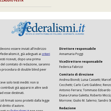
CLAUDIO FESTA
 devono essere inviati all'indirizzo
Direttore responsabile
ederalismi.it, già adeguati ai
criteri
Annamaria Poggi
I testi ricevuti, dopo una prima
ViceDirettore responsabile
 del comitato di redazione, saranno
Federica Fabrizzi
a procedura di double blind peer
Comitato di direzione
Andrea Biondi; Luisa Cassetti; Marcel
ceve solo testi inediti: non si
Cecchetti; Carlo Curti Gialdino; Ren
ontributi già apparsi in altre sedi
Antonio Ferrara; Tommaso Edoardo F
 ad esse destinati.
Diana-Urania Galetta; Roberto Miccù
ticoli firmati sono protetti dalla legge
Morrone; Giulio M. Salerno; Sandro S
 diritto d'autore.
Redazione
senti su
federalismi.it
non sono