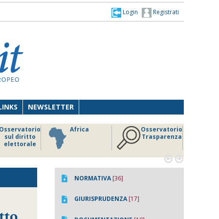
Login
Registrati
LINKS
NEWSLETTER
Osservatorio
Africa
Osservatorio
sul diritto
Trasparenza
elettorale


NORMATIVA
[36]
GIURISPRUDENZA
[17]
tto,