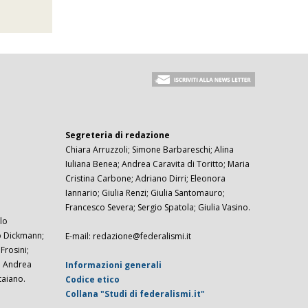
Segreteria di redazione
Chiara Arruzzoli; Simone Barbareschi; Alina
Iuliana Benea; Andrea Caravita di Toritto; Maria
Cristina Carbone; Adriano Dirri; Eleonora
Iannario; Giulia Renzi; Giulia Santomauro;
Francesco Severa; Sergio Spatola; Giulia Vasino.
lo
zo Dickmann;
E-mail: redazione@federalismi.it
rosini;
; Andrea
Informazioni generali
taiano.
Codice etico
Collana "Studi di federalismi.it"