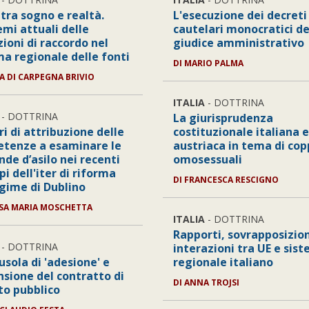
 tra sogno e realtà.
L'esecuzione dei decreti
emi attuali delle
cautelari monocratici de
zioni di raccordo nel
giudice amministrativo
ma regionale delle fonti
DI
MARIO PALMA
A DI CARPEGNA BRIVIO
ITALIA
- DOTTRINA
- DOTTRINA
La giurisprudenza
eri di attribuzione delle
costituzionale italiana 
tenze a esaminare le
austriaca in tema di cop
de d’asilo nei recenti
omosessuali
pi dell'iter di riforma
DI
FRANCESCA RESCIGNO
egime di Dublino
SA MARIA MOSCHETTA
ITALIA
- DOTTRINA
Rapporti, sovrapposizion
- DOTTRINA
interazioni tra UE e sis
usola di 'adesione' e
regionale italiano
nsione del contratto di
DI
ANNA TROJSI
to pubblico