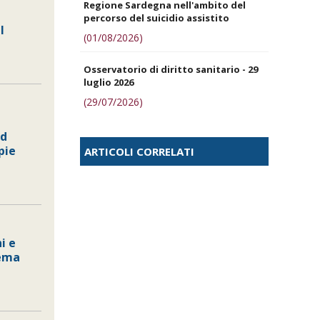
Regione Sardegna nell'ambito del
percorso del suicidio assistito
l
(01/08/2026)
Osservatorio di diritto sanitario - 29
luglio 2026
(29/07/2026)
ed
pie
ARTICOLI CORRELATI
i e
tema