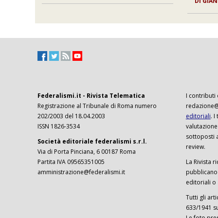
DI
GIAN
Federalismi.it - Rivista Telematica
I contributi
Registrazione al Tribunale di Roma numero
redazione@f
202/2003 del 18.04.2003
editoriali
. 
ISSN 1826-3534
valutazione
sottoposti 
Società editoriale federalismi s.r.l.
review.
Via di Porta Pinciana, 6 00187 Roma
Partita IVA 09565351005
La Rivista ri
amministrazione@federalismi.it
pubblicano c
editoriali o
Tutti gli ar
633/1941 sul
Le foto pre