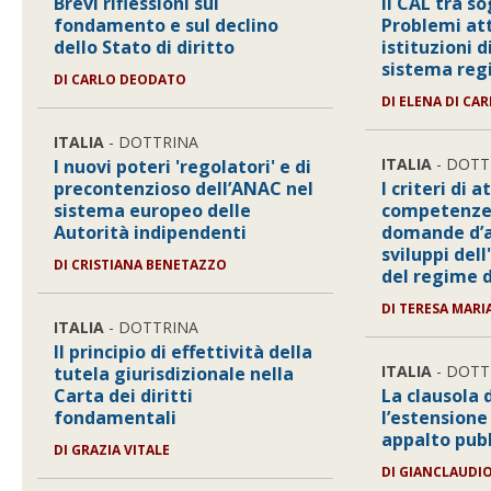
Brevi riflessioni sul
Il CAL tra so
fondamento e sul declino
Problemi att
dello Stato di diritto
istituzioni d
sistema regi
DI
CARLO DEODATO
DI
ELENA DI CA
ITALIA
- DOTTRINA
ITALIA
- DOTT
I nuovi poteri 'regolatori' e di
precontenzioso dell’ANAC nel
I criteri di 
sistema europeo delle
competenze 
Autorità indipendenti
domande d’as
sviluppi dell
DI
CRISTIANA BENETAZZO
del regime d
DI
TERESA MARI
ITALIA
- DOTTRINA
Il principio di effettività della
ITALIA
- DOTT
tutela giurisdizionale nella
Carta dei diritti
La clausola d
fondamentali
l’estensione
appalto pub
DI
GRAZIA VITALE
DI
GIANCLAUDIO