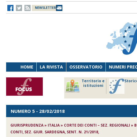
NEWSLETTER
HOME
LA RIVISTA
OSSERVATORIO
NUMERI PRE
avoro
Osservatorio
Territorio e
Storic
ersona
di Diritto
istituzioni
cnologia
sanitario
NUMERO 5
- 28/02/2018
GIURISPRUDENZA » ITALIA » CORTE DEI CONTI – SEZ. REGIONALI » 
CONTI, SEZ. GIUR. SARDEGNA, SENT. N. 21/2018,