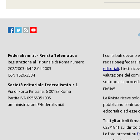
Federalismi.it - Rivista Telematica
I contributi devono es
Registrazione al Tribunale di Roma numero
redazione@federalism
202/2003 del 18.04.2003
editoriali
. I testi ri
ISSN 1826-3534
valutazione del comi
sottoposti a procedu
Società editoriale federalismi s.r.l.
review.
Via di Porta Pinciana, 6 00187 Roma
Partita IVA 09565351005
La Rivista riceve solo 
amministrazione@federalismi.it
pubblicano contributi
editoriali o ad esse d
Tutti gli articoli firm
633/1941 sul diritto 
Le foto presenti su
f