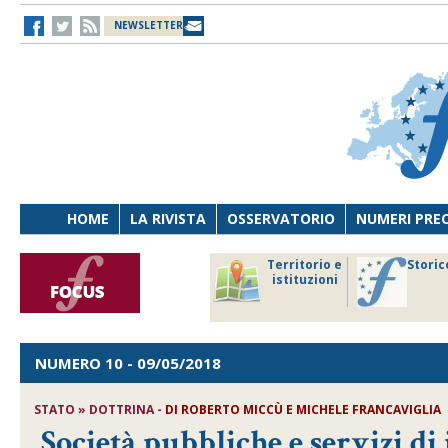
NEWSLETTER
HOME
LA RIVISTA
OSSERVATORIO
NUMERI PRE
avoro
Osservatorio
Territorio e
Storic
ersona
di Diritto
istituzioni
cnologia
sanitario
NUMERO 10
- 09/05/2018
STATO » DOTTRINA -
DI
ROBERTO MICCÙ E MICHELE FRANCAVIGLIA
Società pubbliche e servizi di