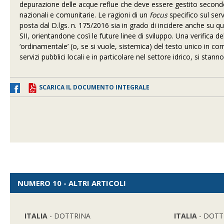
depurazione delle acque reflue che deve essere gestito secondo p
nazionali e comunitarie. Le ragioni di un
focus
specifico sul serv
posta dal D.lgs. n. 175/2016 sia in grado di incidere anche su que
SII, orientandone così le future linee di sviluppo. Una verifica d
‘ordinamentale’ (o, se si vuole, sistemica) del testo unico in co
servizi pubblici locali e in particolare nel settore idrico, si st
SCARICA IL DOCUMENTO INTEGRALE
NUMERO 10 - ALTRI ARTICOLI
ITALIA
- DOTTRINA
ITALIA
- DOTT