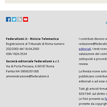
Federalismi.it - Rivista Telematica
I contributi devono es
Registrazione al Tribunale di Roma numero
redazione@federalism
202/2003 del 18.04.2003
editoriali
. I testi ri
ISSN 1826-3534
valutazione del comi
sottoposti a procedu
Società editoriale federalismi s.r.l.
review.
Via di Porta Pinciana, 6 00187 Roma
Partita IVA 09565351005
La Rivista riceve solo 
amministrazione@federalismi.it
pubblicano contributi
editoriali o ad esse d
Tutti gli articoli firm
633/1941 sul diritto 
Le foto presenti su
f
protette da copyrigh