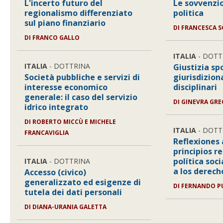
L'incerto futuro del
Le sovvenzio
regionalismo differenziato
politica
sul piano finanziario
DI
FRANCESCA 
DI
FRANCO GALLO
ITALIA
- DOTT
ITALIA
- DOTTRINA
Giustizia sp
Società pubbliche e servizi di
giurisdizion
interesse economico
disciplinari
generale: il caso del servizio
DI
GINEVRA GRE
idrico integrato
DI
ROBERTO MICCÙ E MICHELE
ITALIA
- DOTT
FRANCAVIGLIA
Reflexiones 
principios r
política soc
ITALIA
- DOTTRINA
a los derech
Accesso (civico)
generalizzato ed esigenze di
DI
FERNANDO P
tutela dei dati personali
DI
DIANA-URANIA GALETTA