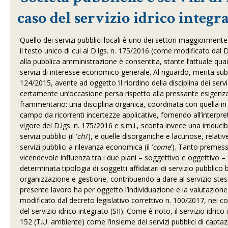
caso del servizio idrico integr
Quello dei servizi pubblici locali è uno dei settori maggiormente
il testo unico di cui al D.lgs. n. 175/2016 (come modificato dal D
alla pubblica amministrazione è consentita, stante l’attuale qu
servizi di interesse economico generale. Al riguardo, merita subit
124/2015, avente ad oggetto ‘il riordino della disciplina dei serv
certamente un’occasione persa rispetto alla pressante esigenz
frammentario: una disciplina organica, coordinata con quella in
campo da ricorrenti incertezze applicative, fornendo all’interpret
vigore del D.lgs. n. 175/2016 e s.m.i., sconta invece una irriducib
servizi pubblici (il ‘
chi
’), e quelle disorganiche e lacunose, relati
servizi pubblici a rilevanza economica (il ‘
come
’). Tanto premess
vicendevole influenza tra i due piani – soggettivo e oggettivo – e
determinata tipologia di soggetti affidatari di servizio pubblico 
organizzazione e gestione, contribuendo a dare al servizio stes
presente lavoro ha per oggetto l’individuazione e la valutazione 
modificato dal decreto legislativo correttivo n. 100/2017, nei con
del servizio idrico integrato (SII). Come è noto, il servizio idric
152 (T.U. ambiente) come l’insieme dei servizi pubblici di captazi