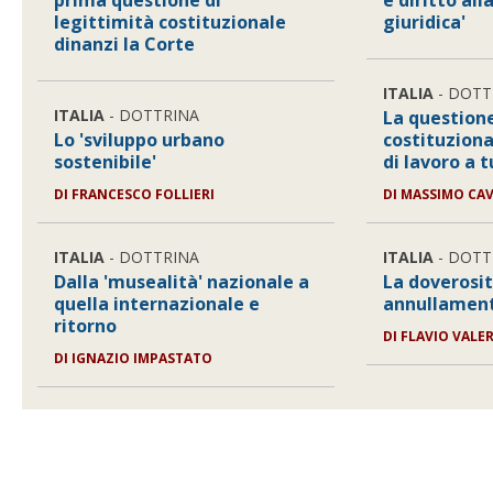
prima questione di
e diritto all
legittimità costituzionale
giuridica'
dinanzi la Corte
ITALIA
- DOTT
ITALIA
- DOTTRINA
La questione
Lo 'sviluppo urbano
costituziona
sostenibile'
di lavoro a 
DI
FRANCESCO FOLLIERI
DI
MASSIMO CA
ITALIA
- DOTTRINA
ITALIA
- DOTT
Dalla 'musealità' nazionale a
La doverosit
quella internazionale e
annullamento
ritorno
DI
FLAVIO VALER
DI
IGNAZIO IMPASTATO