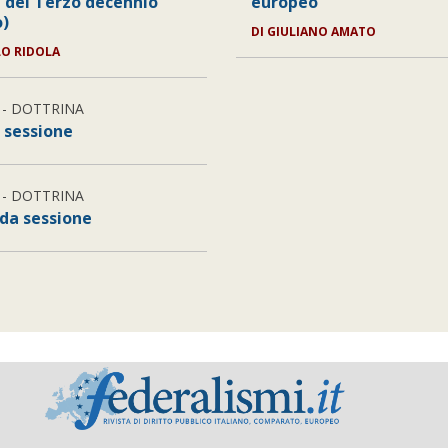
a del Terzo decennio
europeo
o)
DI
GIULIANO AMATO
O RIDOLA
- DOTTRINA
 sessione
- DOTTRINA
da sessione