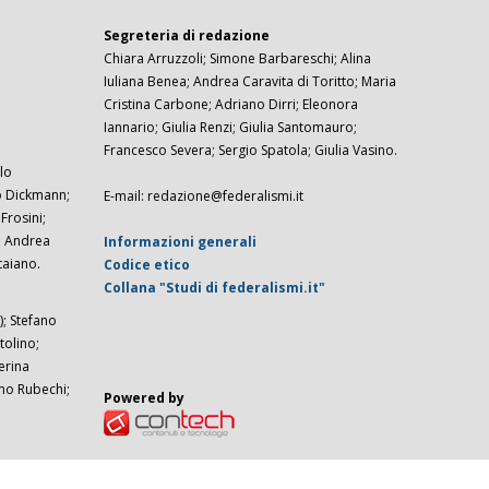
Segreteria di redazione
Chiara Arruzzoli; Simone Barbareschi; Alina
Iuliana Benea; Andrea Caravita di Toritto; Maria
Cristina Carbone; Adriano Dirri; Eleonora
Iannario; Giulia Renzi; Giulia Santomauro;
Francesco Severa; Sergio Spatola; Giulia Vasino.
lo
zo Dickmann;
E-mail: redazione@federalismi.it
rosini;
; Andrea
Informazioni generali
taiano.
Codice etico
Collana "Studi di federalismi.it"
; Stefano
tolino;
erina
imo Rubechi;
Powered by