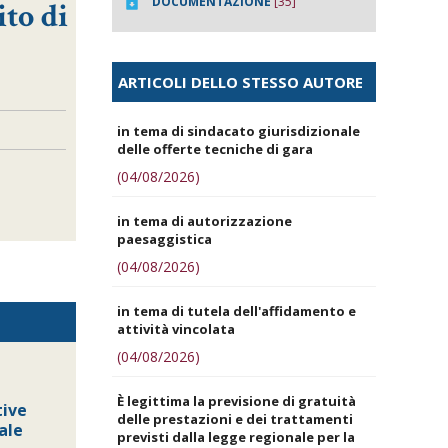
DOCUMENTAZIONE
[35]
ito di
ARTICOLI DELLO STESSO AUTORE
in tema di sindacato giurisdizionale
delle offerte tecniche di gara
(04/08/2026)
in tema di autorizzazione
paesaggistica
(04/08/2026)
in tema di tutela dell'affidamento e
attività vincolata
(04/08/2026)
È legittima la previsione di gratuità
tive
delle prestazioni e dei trattamenti
ale
previsti dalla legge regionale per la