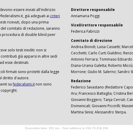
 devono essere inviati all'indirizzo
Direttore responsabile
ederalismi.it, già adeguati ai
criteri
Annamaria Poggi
I testi ricevuti, dopo una prima
ViceDirettore responsabile
 del comitato di redazione, saranno
Federica Fabrizzi
a procedura di double blind peer
Comitato di direzione
Andrea Biondi; Luisa Cassetti; Marcel
ceve solo testi inediti: non si
Cecchetti; Carlo Curti Gialdino; Ren
ontributi già apparsi in altre sedi
Antonio Ferrara; Tommaso Edoardo F
 ad esse destinati.
Diana-Urania Galetta; Roberto Miccù
ticoli firmati sono protetti dalla legge
Morrone; Giulio M. Salerno; Sandro S
 diritto d'autore.
Redazione
senti su
federalismi.it
non sono
Federico Savastano (Redattore Capo)
 copyright.
Aru; Francesco Battaglia; Cristina Ber
Giovanni Boggero; Tanja Cerruti; Cat
Domenicali; Giovanni Piccirilli; Mass
Martina Sinisi; Alessandro Sterpa.
Execution time: 101 ms - Your address is 216.73.216.194