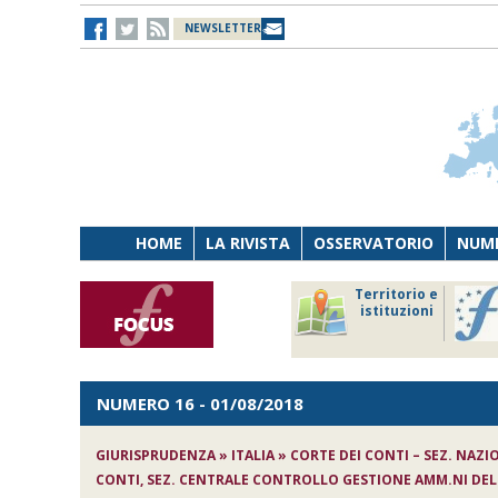
NEWSLETTER
HOME
LA RIVISTA
OSSERVATORIO
NUME
Lavoro
Osservatorio
Territorio e
Persona
di Diritto
istituzioni
Tecnologia
sanitario
NUMERO 16
- 01/08/2018
GIURISPRUDENZA » ITALIA » CORTE DEI CONTI – SEZ. NAZI
CONTI, SEZ. CENTRALE CONTROLLO GESTIONE AMM.NI DELLO