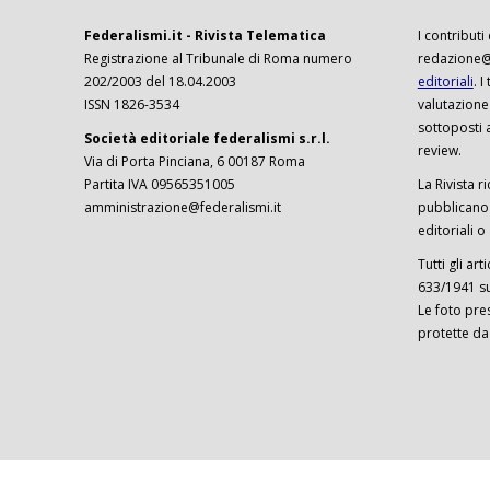
Federalismi.it - Rivista Telematica
I contributi
Registrazione al Tribunale di Roma numero
redazione@f
202/2003 del 18.04.2003
editoriali
. 
ISSN 1826-3534
valutazione
sottoposti 
Società editoriale federalismi s.r.l.
review.
Via di Porta Pinciana, 6 00187 Roma
Partita IVA 09565351005
La Rivista ri
amministrazione@federalismi.it
pubblicano c
editoriali o
Tutti gli ar
633/1941 sul
Le foto pre
protette da