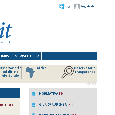
Login
Registrati
LINKS
NEWSLETTER
Osservatorio
Africa
Osservatorio
sul diritto
Trasparenza
elettorale


NORMATIVA
[44]
GIURISPRUDENZA
[71]
ORTE DEI