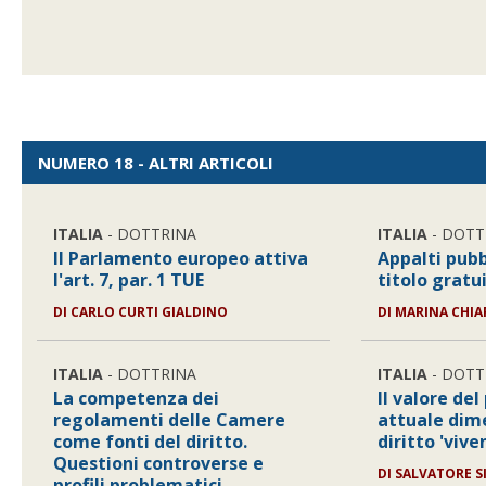
NUMERO 18 - ALTRI ARTICOLI
ITALIA
- DOTTRINA
ITALIA
- DOTT
Il Parlamento europeo attiva
Appalti pubbl
l'art. 7, par. 1 TUE
titolo gratu
DI
CARLO CURTI GIALDINO
DI
MARINA CHIA
ITALIA
- DOTTRINA
ITALIA
- DOTT
La competenza dei
Il valore de
regolamenti delle Camere
attuale dim
come fonti del diritto.
diritto 'vive
Questioni controverse e
DI
SALVATORE S
profili problematici.