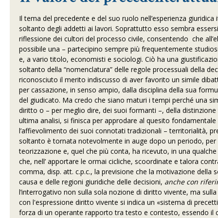
Il tema del precedente e del suo ruolo nell’esperienza giuridica
soltanto degli addetti ai lavori. Soprattutto esso sembra essersi
riflessione dei cultori del processo civile, consentendo che al
possibile una – partecipino sempre più frequentemente studiosi d
e, a vario titolo, economisti e sociologi. Ciò ha una giustificaz
soltanto della “nomenclatura” delle regole processuali della de
riconosciuto il merito indiscusso di aver favorito un simile dib
per cassazione, in senso ampio, dalla disciplina della sua formu
del giudicato. Ma credo che siano maturi i tempi perché una simi
diritto o – per meglio dire, dei suoi formanti –, della distinzione
ultima analisi, si finisca per approdare al quesito fondamentale
l’affievolimento dei suoi connotati tradizionali – territorialità, p
soltanto è tornata notevolmente in auge dopo un periodo, per dir
teorizzazione e, quel che più conta, ha ricevuto, in una qualche 
che, nell’ apportare le ormai cicliche, scoordinate e talora contr
comma, disp. att. c.p.c., la previsione che la motivazione della s
causa e delle regioni giuridiche delle decisioni,
anche con rifer
l’interrogativo non sulla sola nozione di diritto vivente, ma su
con l'espressione diritto vivente si indica un «sistema di prece
forza di un operante rapporto tra testo e contesto, essendo il 