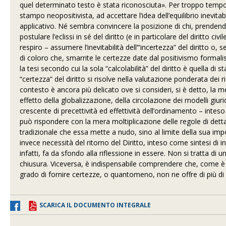
quel determinato testo è stata riconosciuta». Per troppo tempo s
stampo neopositivista, ad accettare l’idea dell’equilibrio inevi
applicativo. Né sembra convincere la posizione di chi, prendendo a
postulare l’eclissi in sé del diritto (e in particolare del diritt
respiro – assumere l’inevitabilità dell’“incertezza” del diritto o, s
di coloro che, smarrite le certezze date dal positivismo formali
la tesi secondo cui la sola “calcolabilità” del diritto è quella
“certezza” del diritto si risolve nella valutazione ponderata dei ris
contesto è ancora più delicato ove si consideri, si è detto, la m
effetto della globalizzazione, della circolazione dei modelli giuridi
crescente di precettività ed effettività dell’ordinamento – inteso
può rispondere con la mera moltiplicazione delle regole di dettagli
tradizionale che essa mette a nudo, sino al limite della sua i
invece necessità del ritorno del Diritto, inteso come sintesi di inte
infatti, fa da sfondo alla riflessione in essere. Non si tratta di u
chiusura. Viceversa, è indispensabile comprendere che, come è st
grado di fornire certezze, o quantomeno, non ne offre di più di
SCARICA IL DOCUMENTO INTEGRALE