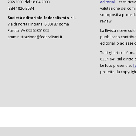
202/2003 del 18.04.2003
editoriali
. I testi ri
ISSN 1826-3534
valutazione del comi
sottoposti a procedu
Società editoriale federalismi s.r.l.
review.
Via di Porta Pinciana, 6 00187 Roma
Partita IVA 09565351005
La Rivista riceve solo 
amministrazione@federalismi.it
pubblicano contributi
editoriali o ad esse d
Tutti gli articoli firm
633/1941 sul diritto 
Le foto presenti su
f
protette da copyrigh