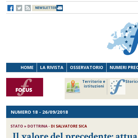
NEWSLETTER
HOME
LA RIVISTA
OSSERVATORIO
NUMERI PRE
avoro
Osservatorio
Territorio e
Storic
ersona
di Diritto
istituzioni
cnologia
sanitario
NUMERO 18
- 26/09/2018
STATO » DOTTRINA -
DI
SALVATORE SICA
Il valore del precedente: attua