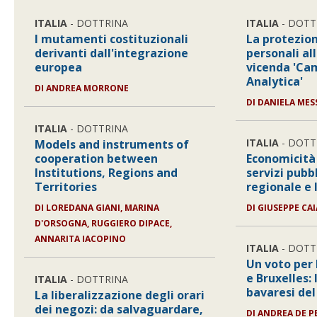
ITALIA
- DOTTRINA
ITALIA
- DOTT
I mutamenti costituzionali
La protezion
derivanti dall'integrazione
personali all
europea
vicenda 'Ca
Analytica'
DI
ANDREA MORRONE
DI
DANIELA MES
ITALIA
- DOTTRINA
ITALIA
- DOTT
Models and instruments of
cooperation between
Economicità 
Institutions, Regions and
servizi pubbl
Territories
regionale e 
DI
LOREDANA GIANI, MARINA
DI
GIUSEPPE CAI
D'ORSOGNA, RUGGIERO DIPACE,
ANNARITA IACOPINO
ITALIA
- DOTT
Un voto per
e Bruxelles: 
ITALIA
- DOTTRINA
bavaresi del
La liberalizzazione degli orari
dei negozi: da salvaguardare,
DI
ANDREA DE P