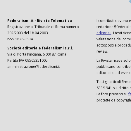
Federalismi.it - Rivista Telematica
I contributi devono es
Registrazione al Tribunale di Roma numero
redazione@federalism
202/2003 del 18.04.2003
editoriali
. I testi ri
ISSN 1826-3534
valutazione del comi
sottoposti a procedu
Società editoriale federalismi s.r.l.
review.
Via di Porta Pinciana, 6 00187 Roma
Partita IVA 09565351005
La Rivista riceve solo 
amministrazione@federalismi.it
pubblicano contributi
editoriali o ad esse d
Tutti gli articoli firm
633/1941 sul diritto 
Le foto presenti su
f
protette da copyrigh