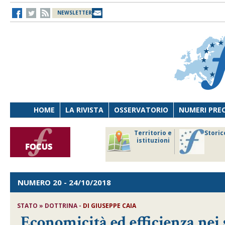
NEWSLETTER
HOME
LA RIVISTA
OSSERVATORIO
NUMERI PRE
avoro
Osservatorio
Territorio e
Storic
ersona
di Diritto
istituzioni
cnologia
sanitario
NUMERO 20
- 24/10/2018
STATO » DOTTRINA -
DI
GIUSEPPE CAIA
Economicità ed efficienza nei 