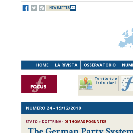
NEWSLETTER
HOME
LA RIVISTA
OSSERVATORIO
NUME
Lavoro
Osservatorio
Territorio e
Persona
di Diritto
istituzioni
Tecnologia
sanitario
NUMERO 24
- 19/12/2018
STATO » DOTTRINA -
DI
THOMAS POGUNTKE
The German Party System 