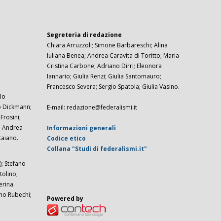
Segreteria di redazione
Chiara Arruzzoli; Simone Barbareschi; Alina
Iuliana Benea; Andrea Caravita di Toritto; Maria
Cristina Carbone; Adriano Dirri; Eleonora
Iannario; Giulia Renzi; Giulia Santomauro;
Francesco Severa; Sergio Spatola; Giulia Vasino.
lo
zo Dickmann;
E-mail: redazione@federalismi.it
rosini;
; Andrea
Informazioni generali
taiano.
Codice etico
Collana "Studi di federalismi.it"
; Stefano
tolino;
erina
imo Rubechi;
Powered by