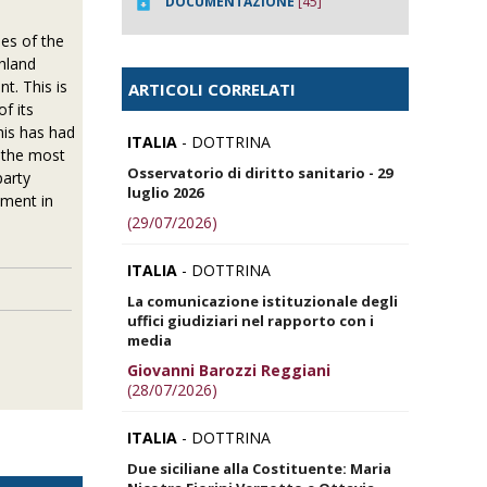
DOCUMENTAZIONE
[45]
ies of the
chland
t. This is
ARTICOLI CORRELATI
f its
his has had
ITALIA
- DOTTRINA
s the most
Osservatorio di diritto sanitario - 29
party
luglio 2026
nment in
(29/07/2026)
ITALIA
- DOTTRINA
La comunicazione istituzionale degli
uffici giudiziari nel rapporto con i
media
Giovanni Barozzi Reggiani
(28/07/2026)
ITALIA
- DOTTRINA
Due siciliane alla Costituente: Maria