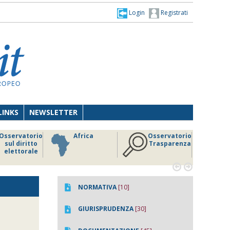
Login
Registrati
LINKS
NEWSLETTER
Osservatorio
Africa
Osservatorio
sul diritto
Trasparenza
elettorale


NORMATIVA
[10]
GIURISPRUDENZA
[30]