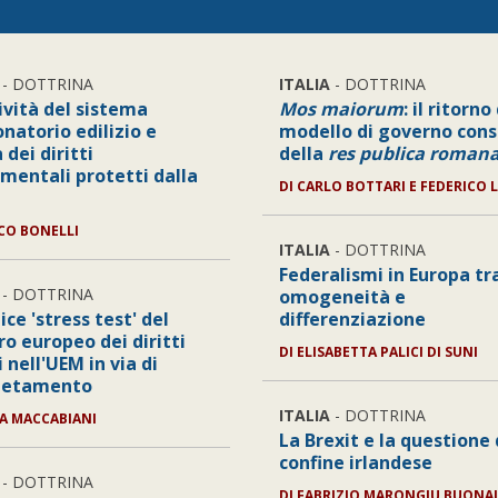
- DOTTRINA
ITALIA
- DOTTRINA
ività del sistema
Mos maiorum
: il ritorno
natorio edilizio e
modello di governo cons
 dei diritti
della
res publica roman
mentali protetti dalla
DI
CARLO BOTTARI E FEDERICO 
CO BONELLI
ITALIA
- DOTTRINA
Federalismi in Europa tr
- DOTTRINA
omogeneità e
lice 'stress test' del
differenziazione
ro europeo dei diritti
DI
ELISABETTA PALICI DI SUNI
i nell'UEM in via di
letamento
ITALIA
- DOTTRINA
A MACCABIANI
La Brexit e la questione 
confine irlandese
- DOTTRINA
DI
FABRIZIO MARONGIU BUONAI