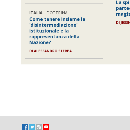
La sp
parte
ITALIA
- DOTTRINA
magist
Come tenere insieme la
DI
JESS
'disintermediazione'
istituzionale e la
rappresentanza della
Nazione?
DI
ALESSANDRO STERPA