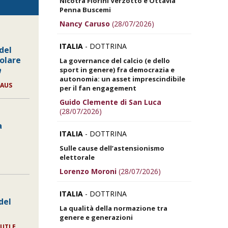
Nicotra Fiorini Verzotto e Ottavia
Penna Buscemi
Nancy Caruso
(28/07/2026)
ITALIA
- DOTTRINA
 del
olare
La governance del calcio (e dello
a
sport in genere) fra democrazia e
autonomia: un asset imprescindibile
LAUS
per il fan engagement
Guido Clemente di San Luca
(28/07/2026)
a
ITALIA
- DOTTRINA
Sulle cause dell’astensionismo
elettorale
Lorenzo Moroni
(28/07/2026)
ITALIA
- DOTTRINA
del
La qualità della normazione tra
genere e generazioni
UTI E