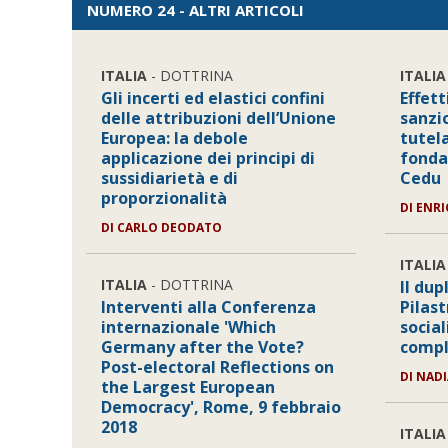
NUMERO 24 - ALTRI ARTICOLI
ITALIA
- DOTTRINA
ITALIA
Gli incerti ed elastici confini
Effett
delle attribuzioni dell’Unione
sanzio
Europea: la debole
tutela
applicazione dei principi di
fonda
sussidiarietà e di
Cedu
proporzionalità
DI
ENRI
DI
CARLO DEODATO
ITALIA
ITALIA
- DOTTRINA
Il dup
Interventi alla Conferenza
Pilast
internazionale 'Which
social
Germany after the Vote?
comp
Post-electoral Reflections on
DI
NADI
the Largest European
Democracy', Rome, 9 febbraio
2018
ITALIA