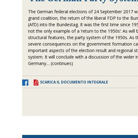
The German federal elections of 24 September 2017 were
grand coalition, the return of the liberal FDP to the Bu
(AfD) into the Bundestag. It was the first time since 1
not the only example of a ‘return to the 1950s’: As wi
structural features, the party system of the 1950s. As
severe consequences on the government formation capac
important aspects of the election result and regional 
system. It will conclude with a discussion of the wider
Germany… (continues)
SCARICA IL DOCUMENTO INTEGRALE