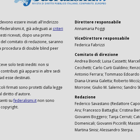
 devono essere inviati all'indirizzo
Direttore responsabile
ederalismi.it, già adeguati ai
criteri
Annamaria Poggi
I testi ricevuti, dopo una prima
ViceDirettore responsabile
 del comitato di redazione, saranno
Federica Fabrizzi
a procedura di double blind peer
Comitato di direzione
Andrea Biondi; Luisa Cassetti; Marcel
ceve solo testi inediti: non si
Cecchetti; Carlo Curti Gialdino; Ren
ontributi già apparsi in altre sedi
Antonio Ferrara; Tommaso Edoardo F
 ad esse destinati.
Diana-Urania Galetta; Roberto Miccù
ticoli firmati sono protetti dalla legge
Morrone; Giulio M. Salerno; Sandro S
 diritto d'autore.
Redazione
senti su
federalismi.it
non sono
Federico Savastano (Redattore Capo)
 copyright.
Aru; Francesco Battaglia; Cristina Ber
Giovanni Boggero; Tanja Cerruti; Cat
Domenicali; Giovanni Piccirilli; Mass
Martina Sinisi; Alessandro Sterpa.