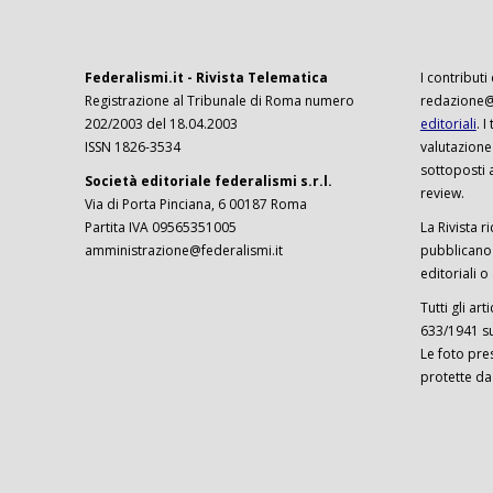
Federalismi.it - Rivista Telematica
I contributi
Registrazione al Tribunale di Roma numero
redazione@f
202/2003 del 18.04.2003
editoriali
. 
ISSN 1826-3534
valutazione
sottoposti 
Società editoriale federalismi s.r.l.
review.
Via di Porta Pinciana, 6 00187 Roma
Partita IVA 09565351005
La Rivista ri
amministrazione@federalismi.it
pubblicano c
editoriali o
Tutti gli ar
633/1941 sul
Le foto pre
protette da