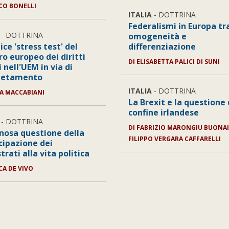
CO BONELLI
ITALIA
- DOTTRINA
Federalismi in Europa tr
- DOTTRINA
omogeneità e
lice 'stress test' del
differenziazione
ro europeo dei diritti
DI
ELISABETTA PALICI DI SUNI
i nell'UEM in via di
letamento
ITALIA
- DOTTRINA
A MACCABIANI
La Brexit e la questione 
confine irlandese
- DOTTRINA
DI
FABRIZIO MARONGIU BUONAI
inosa questione della
FILIPPO VERGARA CAFFARELLI
cipazione dei
rati alla vita politica
ICA DE VIVO