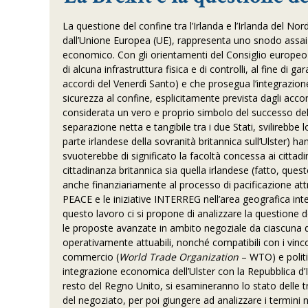
La questione del confine tra l’Irlanda e l’Irlanda del Nor
dall’Unione Europea (UE), rappresenta uno snodo assai co
economico. Con gli orientamenti del Consiglio europeo d
di alcuna infrastruttura fisica e di controlli, al fine di g
accordi del Venerdì Santo) e che prosegua l’integrazione
sicurezza al confine, esplicitamente prevista dagli acco
considerata un vero e proprio simbolo del successo del 
separazione netta e tangibile tra i due Stati, svilirebbe
parte irlandese della sovranità britannica sull’Ulster) 
svuoterebbe di significato la facoltà concessa ai cittad
cittadinanza britannica sia quella irlandese (fatto, quest
anche finanziariamente al processo di pacificazione at
PEACE e le iniziative INTERREG nell’area geografica int
questo lavoro ci si propone di analizzare la questione
le proposte avanzate in ambito negoziale da ciascuna dell
operativamente attuabili, nonché compatibili con i vinc
commercio (
World Trade Organization
– WTO) e politi
integrazione economica dell’Ulster con la Repubblica d’I
resto del Regno Unito, si esamineranno lo stato delle tra
del negoziato, per poi giungere ad analizzare i termin