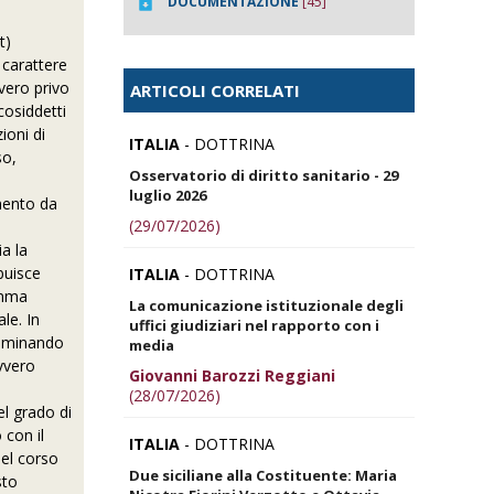
DOCUMENTAZIONE
[45]
t)
 carattere
vero privo
ARTICOLI CORRELATI
 cosiddetti
ioni di
ITALIA
- DOTTRINA
so,
Osservatorio di diritto sanitario - 29
luglio 2026
imento da
(29/07/2026)
ia la
ibuisce
ITALIA
- DOTTRINA
amma
La comunicazione istituzionale degli
le. In
uffici giudiziari nel rapporto con i
saminando
media
ovvero
Giovanni Barozzi Reggiani
(28/07/2026)
el grado di
 con il
ITALIA
- DOTTRINA
nel corso
Due siciliane alla Costituente: Maria
sto