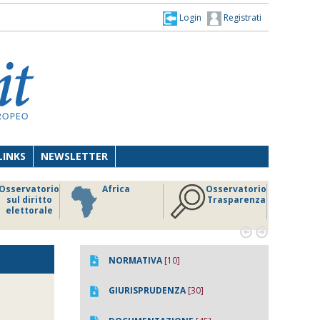
Login
Registrati
LINKS
NEWSLETTER
Osservatorio
Africa
Osservatorio
sul diritto
Trasparenza
elettorale


NORMATIVA
[10]
GIURISPRUDENZA
[30]