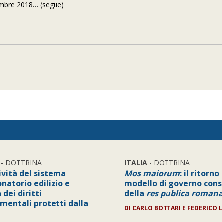
ovembre 2018… (segue)
- DOTTRINA
ITALIA
- DOTTRINA
ività del sistema
Mos maiorum
: il ritorno
natorio edilizio e
modello di governo cons
 dei diritti
della
res publica roman
mentali protetti dalla
DI
CARLO BOTTARI E FEDERICO 