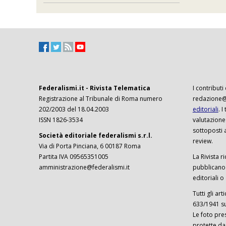
Federalismi.it - Rivista Telematica
I contributi
Registrazione al Tribunale di Roma numero
redazione@f
202/2003 del 18.04.2003
editoriali
. 
ISSN 1826-3534
valutazione
sottoposti 
Società editoriale federalismi s.r.l.
review.
Via di Porta Pinciana, 6 00187 Roma
Partita IVA 09565351005
La Rivista ri
amministrazione@federalismi.it
pubblicano c
editoriali o
Tutti gli ar
633/1941 sul
Le foto pre
protette da