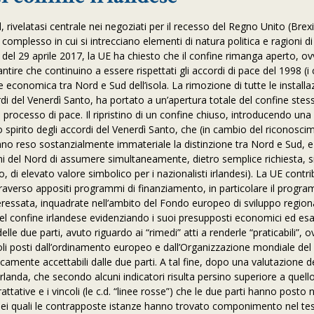
d, rivelatasi centrale nei negoziati per il recesso del Regno Unito (Brexi
mplesso in cui si intrecciano elementi di natura politica e ragioni di
el 29 aprile 2017, la UE ha chiesto che il confine rimanga aperto, ov
arantire che continuino a essere rispettati gli accordi di pace del 1998 (i
 economica tra Nord e Sud dell’isola. La rimozione di tutte le installaz
rdi del Venerdì Santo, ha portato a un’apertura totale del confine stes
processo di pace. Il ripristino di un confine chiuso, introducendo una
 lo spirito degli accordi del Venerdì Santo, che (in cambio del riconosc
hanno reso sostanzialmente immateriale la distinzione tra Nord e Sud, e
ini del Nord di assumere simultaneamente, dietro semplice richiesta, s
o, di elevato valore simbolico per i nazionalisti irlandesi). La UE contr
traverso appositi programmi di finanziamento, in particolare il progr
eressata, inquadrate nell’ambito del Fondo europeo di sviluppo regiona
 del confine irlandese evidenziando i suoi presupposti economici ed e
e due parti, avuto riguardo ai “rimedi” atti a renderle “praticabili”, 
oli posti dall’ordinamento europeo e dall’Organizzazione mondiale del
camente accettabili dalle due parti. A tal fine, dopo una valutazione d
rlanda, che secondo alcuni indicatori risulta persino superiore a quello
ttative e i vincoli (le c.d. “linee rosse”) che le due parti hanno posto 
i nei quali le contrapposte istanze hanno trovato componimento nel te