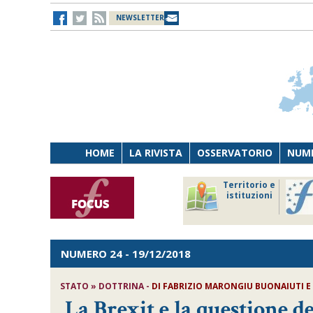
NEWSLETTER
HOME
LA RIVISTA
OSSERVATORIO
NUME
Lavoro
Osservatorio
Territorio e
Persona
di Diritto
istituzioni
Tecnologia
sanitario
NUMERO 24
- 19/12/2018
STATO » DOTTRINA -
DI
FABRIZIO MARONGIU BUONAIUTI E 
La Brexit e la questione d