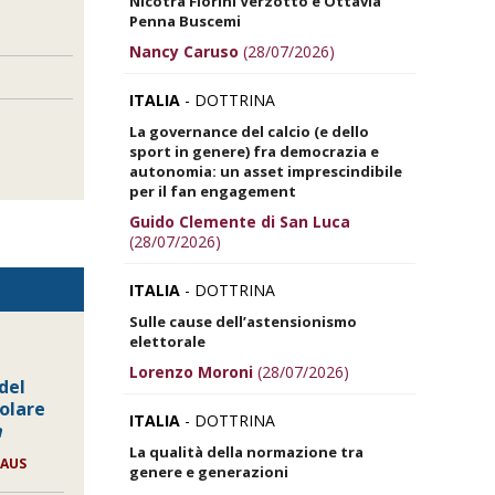
Nicotra Fiorini Verzotto e Ottavia
Penna Buscemi
Nancy Caruso
(28/07/2026)
ITALIA
- DOTTRINA
La governance del calcio (e dello
sport in genere) fra democrazia e
autonomia: un asset imprescindibile
per il fan engagement
Guido Clemente di San Luca
(28/07/2026)
ITALIA
- DOTTRINA
Sulle cause dell’astensionismo
elettorale
Lorenzo Moroni
(28/07/2026)
 del
olare
ITALIA
- DOTTRINA
a
La qualità della normazione tra
LAUS
genere e generazioni