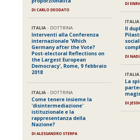
proporzionalità
DI
ENRI
DI
CARLO DEODATO
ITALIA
ITALIA
- DOTTRINA
Il dup
Interventi alla Conferenza
Pilast
internazionale 'Which
social
Germany after the Vote?
comp
Post-electoral Reflections on
DI
NADI
the Largest European
Democracy', Rome, 9 febbraio
2018
ITALIA
La sp
parte
ITALIA
- DOTTRINA
magist
Come tenere insieme la
DI
JESS
'disintermediazione'
istituzionale e la
rappresentanza della
Nazione?
DI
ALESSANDRO STERPA