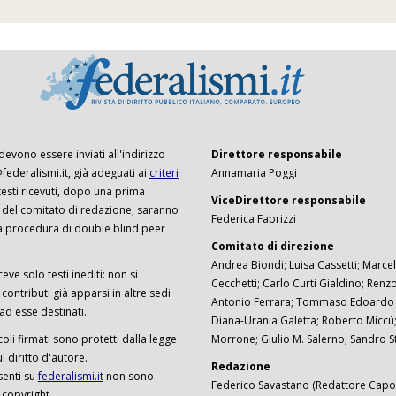
 devono essere inviati all'indirizzo
Direttore responsabile
ederalismi.it, già adeguati ai
criteri
Annamaria Poggi
I testi ricevuti, dopo una prima
ViceDirettore responsabile
 del comitato di redazione, saranno
Federica Fabrizzi
a procedura di double blind peer
Comitato di direzione
Andrea Biondi; Luisa Cassetti; Marcel
ceve solo testi inediti: non si
Cecchetti; Carlo Curti Gialdino; Ren
ontributi già apparsi in altre sedi
Antonio Ferrara; Tommaso Edoardo F
 ad esse destinati.
Diana-Urania Galetta; Roberto Miccù
ticoli firmati sono protetti dalla legge
Morrone; Giulio M. Salerno; Sandro S
 diritto d'autore.
Redazione
senti su
federalismi.it
non sono
Federico Savastano (Redattore Capo)
 copyright.