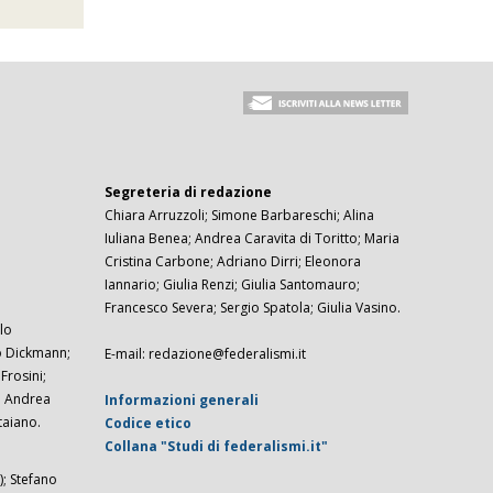
Segreteria di redazione
Chiara Arruzzoli; Simone Barbareschi; Alina
Iuliana Benea; Andrea Caravita di Toritto; Maria
Cristina Carbone; Adriano Dirri; Eleonora
Iannario; Giulia Renzi; Giulia Santomauro;
Francesco Severa; Sergio Spatola; Giulia Vasino.
lo
zo Dickmann;
E-mail: redazione@federalismi.it
rosini;
; Andrea
Informazioni generali
taiano.
Codice etico
Collana "Studi di federalismi.it"
; Stefano