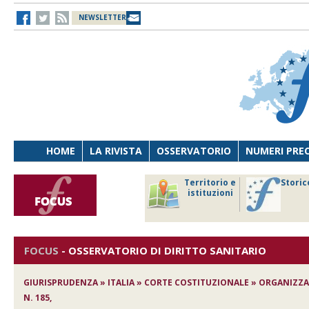
NEWSLETTER
HOME
LA RIVISTA
OSSERVATORIO
NUMERI PRE
avoro
Osservatorio
Territorio e
Storic
ersona
di Diritto
istituzioni
cnologia
sanitario
FOCUS
-
OSSERVATORIO DI DIRITTO SANITARIO
GIURISPRUDENZA » ITALIA » CORTE COSTITUZIONALE » ORGANIZZA
N. 185,