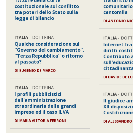
17/2019 della Corte
tra diritto i
costituzionale sul conflitto
comunitario
tra poteri dello Stato sulla
centomila
legge di bilancio
DI
ANTONIO NI
ITALIA
- DOTTRINA
ITALIA
- DOTT
Qualche considerazione sul
Internet fr
''Governo del cambiamento''.
diritti costi
''Terza Repubblica'' o ritorno
Contributo a
al passato?
sull'educazi
cittadinanza
DI
EUGENIO DE MARCO
DI
DAVIDE DE L
ITALIA
- DOTTRINA
I profili pubblicistici
ITALIA
- DOTT
dell'amministrazione
Il giudice a
straordinaria delle grandi
XII disposizi
imprese ed il caso ILVA
Costituzion
DI
MARIA VITTORIA FERRONI
DI
ALESSANDRO