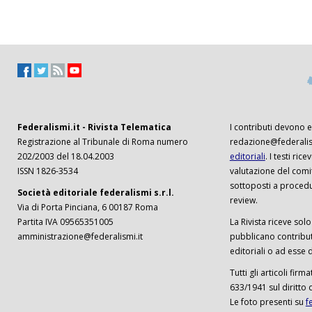
Federalismi.it - Rivista Telematica
I contributi devono es
Registrazione al Tribunale di Roma numero
redazione@federalism
202/2003 del 18.04.2003
editoriali
. I testi ri
ISSN 1826-3534
valutazione del comi
sottoposti a procedu
Società editoriale federalismi s.r.l.
review.
Via di Porta Pinciana, 6 00187 Roma
Partita IVA 09565351005
La Rivista riceve solo 
amministrazione@federalismi.it
pubblicano contributi
editoriali o ad esse d
Tutti gli articoli firm
633/1941 sul diritto 
Le foto presenti su
f