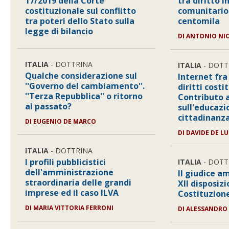
17/2019 della Corte
tra diritto i
costituzionale sul conflitto
comunitario
tra poteri dello Stato sulla
centomila
legge di bilancio
DI
ANTONIO NI
ITALIA
- DOTTRINA
ITALIA
- DOTT
Qualche considerazione sul
Internet fr
''Governo del cambiamento''.
diritti costi
''Terza Repubblica'' o ritorno
Contributo a
al passato?
sull'educazi
cittadinanza
DI
EUGENIO DE MARCO
DI
DAVIDE DE L
ITALIA
- DOTTRINA
I profili pubblicistici
ITALIA
- DOTT
dell'amministrazione
Il giudice a
straordinaria delle grandi
XII disposizi
imprese ed il caso ILVA
Costituzion
DI
MARIA VITTORIA FERRONI
DI
ALESSANDRO