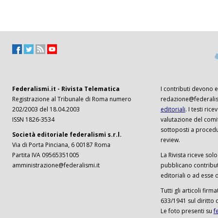
Federalismi.it - Rivista Telematica
I contributi devono es
Registrazione al Tribunale di Roma numero
redazione@federalism
202/2003 del 18.04.2003
editoriali
. I testi ri
ISSN 1826-3534
valutazione del comi
sottoposti a procedu
Società editoriale federalismi s.r.l.
review.
Via di Porta Pinciana, 6 00187 Roma
Partita IVA 09565351005
La Rivista riceve solo 
amministrazione@federalismi.it
pubblicano contributi
editoriali o ad esse d
Tutti gli articoli firm
633/1941 sul diritto 
Le foto presenti su
f