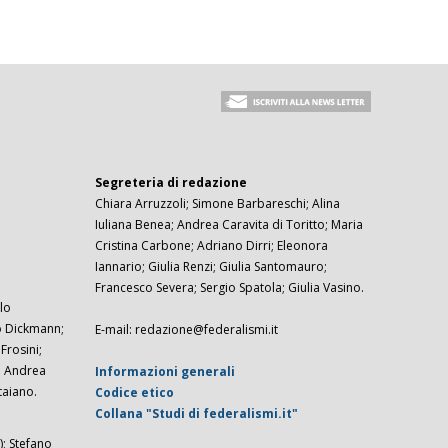
Segreteria di redazione
Chiara Arruzzoli; Simone Barbareschi; Alina
Iuliana Benea; Andrea Caravita di Toritto; Maria
Cristina Carbone; Adriano Dirri; Eleonora
Iannario; Giulia Renzi; Giulia Santomauro;
Francesco Severa; Sergio Spatola; Giulia Vasino.
lo
zo Dickmann;
E-mail: redazione@federalismi.it
rosini;
; Andrea
Informazioni generali
taiano.
Codice etico
Collana "Studi di federalismi.it"
; Stefano