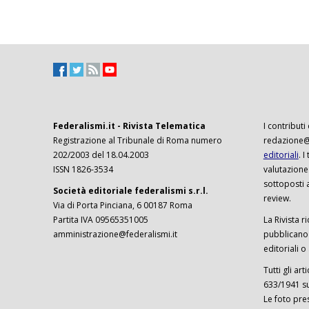
Federalismi.it - Rivista Telematica
I contributi
Registrazione al Tribunale di Roma numero
redazione@f
202/2003 del 18.04.2003
editoriali
. 
ISSN 1826-3534
valutazione
sottoposti 
Società editoriale federalismi s.r.l.
review.
Via di Porta Pinciana, 6 00187 Roma
Partita IVA 09565351005
La Rivista ri
amministrazione@federalismi.it
pubblicano c
editoriali o
Tutti gli ar
633/1941 sul
Le foto pre