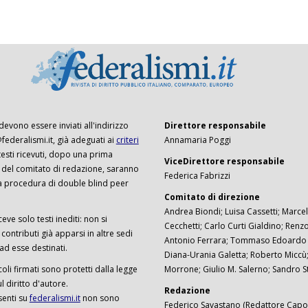
 devono essere inviati all'indirizzo
Direttore responsabile
ederalismi.it, già adeguati ai
criteri
Annamaria Poggi
I testi ricevuti, dopo una prima
ViceDirettore responsabile
 del comitato di redazione, saranno
Federica Fabrizzi
a procedura di double blind peer
Comitato di direzione
Andrea Biondi; Luisa Cassetti; Marcel
ceve solo testi inediti: non si
Cecchetti; Carlo Curti Gialdino; Ren
ontributi già apparsi in altre sedi
Antonio Ferrara; Tommaso Edoardo F
 ad esse destinati.
Diana-Urania Galetta; Roberto Miccù
ticoli firmati sono protetti dalla legge
Morrone; Giulio M. Salerno; Sandro S
 diritto d'autore.
Redazione
senti su
federalismi.it
non sono
Federico Savastano (Redattore Capo)