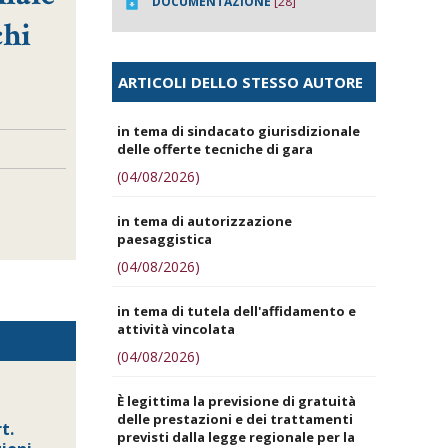
DOCUMENTAZIONE
[28]
chi
ARTICOLI DELLO STESSO AUTORE
in tema di sindacato giurisdizionale
delle offerte tecniche di gara
(04/08/2026)
in tema di autorizzazione
paesaggistica
(04/08/2026)
in tema di tutela dell'affidamento e
attività vincolata
(04/08/2026)
È legittima la previsione di gratuità
delle prestazioni e dei trattamenti
t.
previsti dalla legge regionale per la