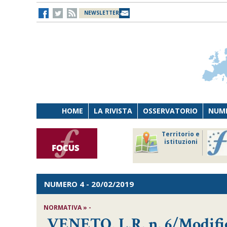
NEWSLETTER
HOME
LA RIVISTA
OSSERVATORIO
NUME
Lavoro
Osservatorio
Territorio e
Persona
di Diritto
istituzioni
Tecnologia
sanitario
NUMERO 4
- 20/02/2019
NORMATIVA » -
VENETO, L.R. n. 6/Modifich