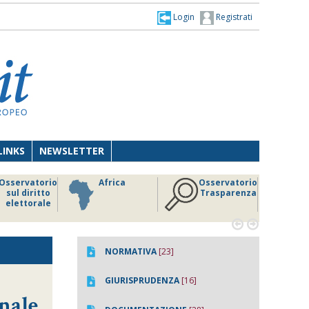
Login
Registrati
LINKS
NEWSLETTER
Osservatorio
Africa
Osservatorio
sul diritto
Trasparenza
elettorale


NORMATIVA
[23]
GIURISPRUDENZA
[16]
onale