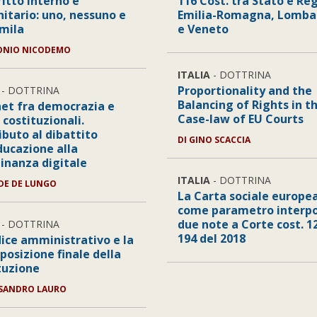
ritto interno e
116 Cost. tra Stato e Re
itario: uno, nessuno e
Emilia-Romagna, Lomba
mila
e Veneto
ONIO NICODEMO
ITALIA
- DOTTRINA
Proportionality and the
- DOTTRINA
Balancing of Rights in t
net fra democrazia e
Case-law of EU Courts
i costituzionali.
ibuto al dibattito
DI
GINO SCACCIA
ducazione alla
dinanza digitale
ITALIA
- DOTTRINA
DE DE LUNGO
La Carta sociale europe
come parametro interpo
due note a Corte cost. 1
- DOTTRINA
194 del 2018
dice amministrativo e la
sposizione finale della
tuzione
SANDRO LAURO