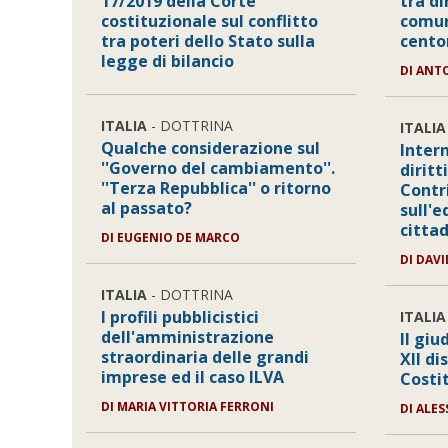
17/2019 della Corte
tra di
costituzionale sul conflitto
comun
tra poteri dello Stato sulla
cento
legge di bilancio
DI
ANT
ITALIA
- DOTTRINA
ITALIA
Qualche considerazione sul
Inter
''Governo del cambiamento''.
diritt
''Terza Repubblica'' o ritorno
Contr
al passato?
sull'e
citta
DI
EUGENIO DE MARCO
DI
DAVI
ITALIA
- DOTTRINA
I profili pubblicistici
ITALIA
dell'amministrazione
Il giu
straordinaria delle grandi
XII di
imprese ed il caso ILVA
Costi
DI
MARIA VITTORIA FERRONI
DI
ALES