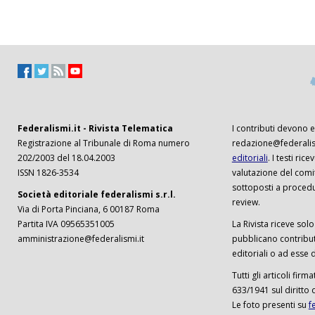
Federalismi.it - Rivista Telematica
I contributi devono es
Registrazione al Tribunale di Roma numero
redazione@federalism
202/2003 del 18.04.2003
editoriali
. I testi ri
ISSN 1826-3534
valutazione del comi
sottoposti a procedu
Società editoriale federalismi s.r.l.
review.
Via di Porta Pinciana, 6 00187 Roma
Partita IVA 09565351005
La Rivista riceve solo 
amministrazione@federalismi.it
pubblicano contributi
editoriali o ad esse d
Tutti gli articoli firm
633/1941 sul diritto 
Le foto presenti su
f