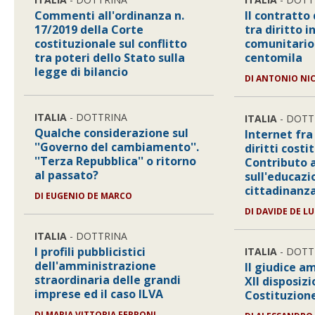
Commenti all'ordinanza n.
Il contratto
17/2019 della Corte
tra diritto i
costituzionale sul conflitto
comunitario
tra poteri dello Stato sulla
centomila
legge di bilancio
DI
ANTONIO NI
ITALIA
- DOTTRINA
ITALIA
- DOTT
Qualche considerazione sul
Internet fr
''Governo del cambiamento''.
diritti costi
''Terza Repubblica'' o ritorno
Contributo a
al passato?
sull'educazi
cittadinanza
DI
EUGENIO DE MARCO
DI
DAVIDE DE L
ITALIA
- DOTTRINA
I profili pubblicistici
ITALIA
- DOTT
dell'amministrazione
Il giudice a
straordinaria delle grandi
XII disposizi
imprese ed il caso ILVA
Costituzion
DI
MARIA VITTORIA FERRONI